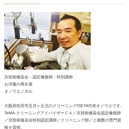
京技術修染会：認定修復師・特別講師
お洋服の再生屋
オノウエノボル
大阪府吹田市五月ヶ丘北のクリーニングISEYA代表オノウエです。
TeMA-クリーニングアドバイザーＣＡ／京技術修染会認定修復師
／京技術修染会特別認定講師／クリーニング師／と複数の専門資
格を習得。