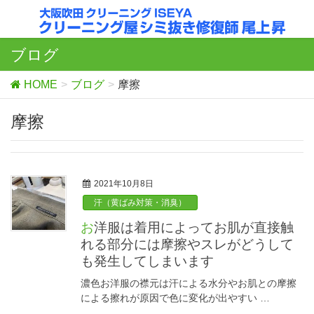
ブログ
HOME
ブログ
摩擦
摩擦
2021年10月8日
汗（黄ばみ対策・消臭）
お洋服は着用によってお肌が直接触
れる部分には摩擦やスレがどうして
も発生してしまいます
濃色お洋服の襟元は汗による水分やお肌との摩擦
による擦れが原因で色に変化が出やすい …