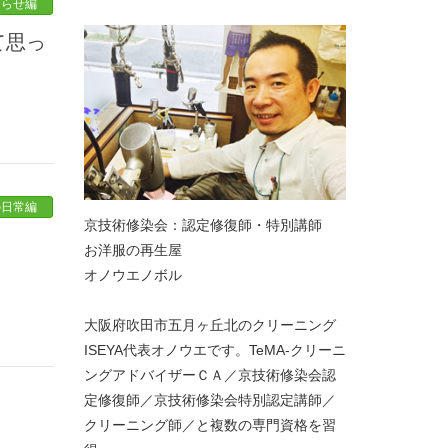
知らせ編
の日常編
京技術修染会：認定修復師・特別講師
お洋服の再生屋
オノウエノボル
大阪府吹田市五月ヶ丘北のクリーニング
ISEYA代表オノウエです。TeMA-クリーニ
ングアドバイザーＣＡ／京技術修染会認
定修復師／京技術修染会特別認定講師／
クリーニング師／と複数の専門資格を習