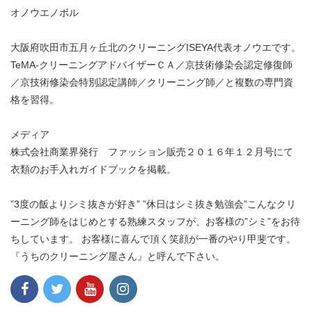
オノウエノボル
大阪府吹田市五月ヶ丘北のクリーニングISEYA代表オノウエです。
TeMA-クリーニングアドバイザーＣＡ／京技術修染会認定修復師
／京技術修染会特別認定講師／クリーニング師／と複数の専門資
格を習得。
メディア
株式会社商業界発行 ファッション販売２０１６年１２月号にて
衣類のお手入れガイドブックを掲載。
”3度の飯よりシミ抜きが好き” ”休日はシミ抜き勉強会”こんなクリ
ーニング師をはじめとする熟練スタッフが、お客様の”シミ”をお待
ちしています。 お客様に喜んで頂く笑顔が一番のやり甲斐です。
『うちのクリーニング屋さん』と呼んで下さい。