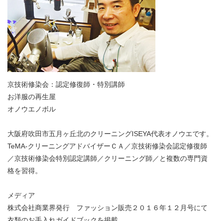
京技術修染会：認定修復師・特別講師
お洋服の再生屋
オノウエノボル
大阪府吹田市五月ヶ丘北のクリーニングISEYA代表オノウエです。
TeMA-クリーニングアドバイザーＣＡ／京技術修染会認定修復師
／京技術修染会特別認定講師／クリーニング師／と複数の専門資
格を習得。
メディア
株式会社商業界発行 ファッション販売２０１６年１２月号にて
衣類のお手入れガイドブックを掲載。