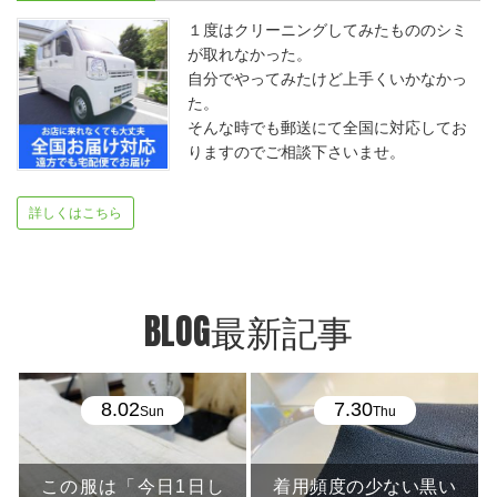
１度はクリーニングしてみたもののシミ
が取れなかった。
自分でやってみたけど上手くいかなかっ
た。
そんな時でも郵送にて全国に対応してお
りますのでご相談下さいませ。
詳しくはこちら
BLOG最新記事
8.02
7.30
Sun
Thu
この服は「今日1日し
着用頻度の少ない黒い