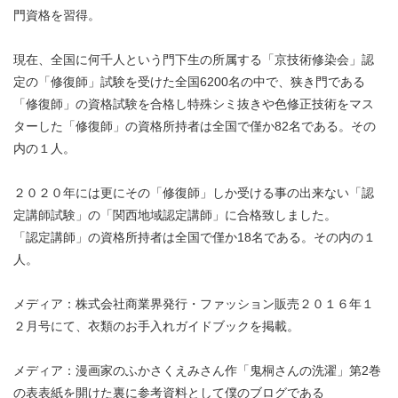
門資格を習得。
現在、全国に何千人という門下生の所属する「京技術修染会」認
定の「修復師」試験を受けた全国6200名の中で、狭き門である
「修復師」の資格試験を合格し特殊シミ抜きや色修正技術をマス
ターした「修復師」の資格所持者は全国で僅か82名である。その
内の１人。
２０２０年には更にその「修復師」しか受ける事の出来ない「認
定講師試験」の「関西地域認定講師」に合格致しました。
「認定講師」の資格所持者は全国で僅か18名である。その内の１
人。
メディア：株式会社商業界発行・ファッション販売２０１６年１
２月号にて、衣類のお手入れガイドブックを掲載。
メディア：漫画家のふかさくえみさん作「鬼桐さんの洗濯」第2巻
の表表紙を開けた裏に参考資料として僕のブログである