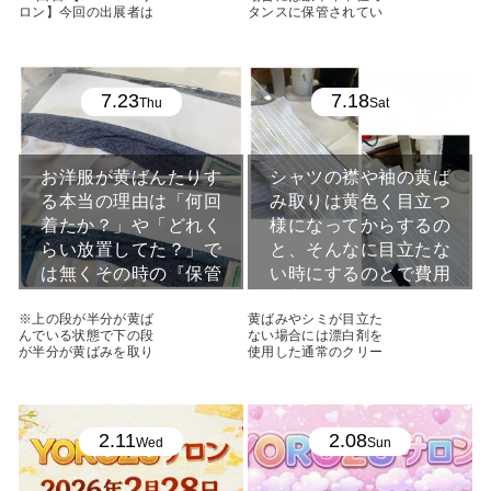
ロン】今回の出展者は
タンスに保管されてい
僕も含めて何と7 ...
る事があり、いざ思い
...
7.23
7.18
Thu
Sat
お洋服が黄ばんたりす
シャツの襟や袖の黄ば
る本当の理由は「何回
み取りは黄色く目立つ
着たか？」や「どれく
様になってからするの
らい放置してた？」で
と、そんなに目立たな
は無くその時の『保管
い時にするのとで費用
状況』が重要なのです
は変わりますか？
※上の段が半分が黄ば
黄ばみやシミが目立た
んでいる状態で下の段
ない場合には漂白剤を
が半分が黄ばみを取り
使用した通常のクリー
除いた状態 一回しか
ニングで綺麗になりま
...
...
2.11
2.08
Wed
Sun