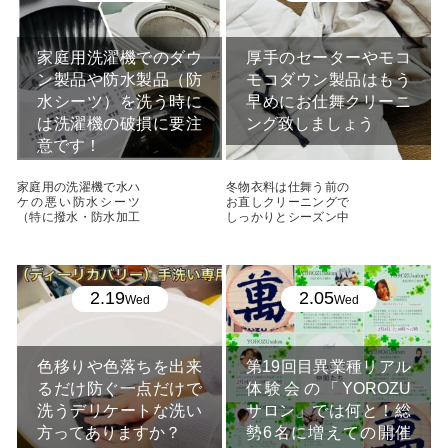
家庭用洗濯機でのダウ
厚手のセーターやモコ
ン製品や防水製品（防
モコダウン製品はもう
水シーツ）を洗う時に
早めにお仕舞クリーニ
は洗濯機の破損に要注
ング致しましょう
意です！
家庭用の洗濯機で水ハ
冬物衣料は仕舞う前の
ケの悪い防水シーツ
お直しクリーニングで
（特に撥水・防水加工
しっかりとシーズン中
が施されたもの）を洗
の汚れやシミを落とし
う ...
...
2.19
2.05
Wed
Wed
色移りや色落ちを出来
第19回目異業種リアル
るだけ防ぐ一点だけで
体験会の「YOROZU
洗うデリケートな洗い
サロン」では何と！総
方ってありますか？
勢6名に増えての開催