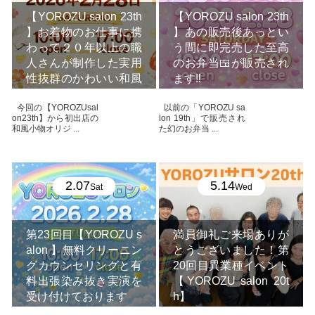
【YOROZU salon 23th
【YOROZU salon 23th
】お着物のお仕事に携
】あの販売後あっとい
わって２０年以上の職
う間に即完売した至高
人さんが制作した実用
のお弁当🍱が販売され
性抜群のかわいい和風
ます‼️
小物が手に入ります
今回の【YOROZUsal
以前の「YOROZU sa
on23th】から初出店の
lon 19th」で販売され
和風小物オリジ ...
た幻のお弁当 ...
2.07
5.14
Sat
Wed
第23回目【YOROZU s
満員御礼ご来場ありが
alon 】無料クリーニン
とうございました！第
グカウンセリングと有
20回目異業種イベント
料出張染み抜き実演を
【YOROZU salon 20t
受け付けております
h】