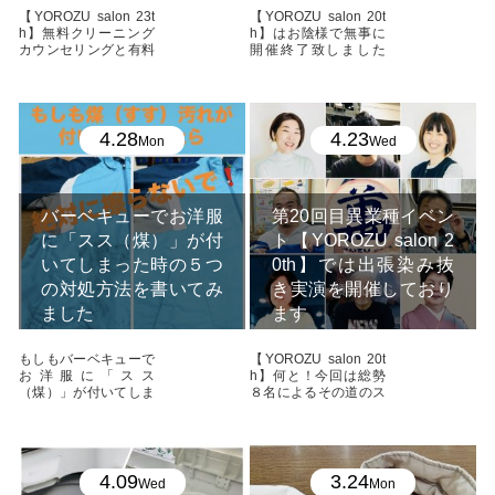
【YOROZU salon 23t
【YOROZU salon 20t
h】無料クリーニング
h】はお陰様で無事に
カウンセリングと有料
開催終了致しました
出張染 ...
おはこ ...
4.28
4.23
Mon
Wed
バーベキューでお洋服
第20回目異業種イベン
に「スス（煤）」が付
ト【YOROZU salon 2
いてしまった時の５つ
0th】では出張染み抜
の対処方法を書いてみ
き実演を開催しており
ました
ます
もしもバーベキューで
【YOROZU salon 20t
お洋服に「スス
h】何と！今回は総勢
（煤）」が付いてしま
８名によるその道のス
った時には？？？ お
ペシャ ...
はこん ...
4.09
3.24
Wed
Mon