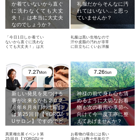
か着ていないから直ぐ
礼服だからそんなに汚
に洗わなくても大丈
れてはいない…と思っ
夫！」は本当に大丈夫
ていませんか？
なのでしょうか？
「今日1日しか着てい
礼服は黒い生地なので
ないから直ぐに洗わな
汗や皮脂の汚れが非常
くても大丈夫！」は大
に目立ちにくいお洋服
丈夫では無い場合があ
です はい、クリーニ
...
...
7.27
7.26
Mon
Sun
新しい発見を見つける
神様の前で身も心も清
事が出来るかも２０２
めるように大切なお着
６年８月８日の土曜日
物も次の着用や季節へ
は第25回目【YOROZ
向けて今一度丁寧に整
Uサロン】ですのでど
えてあげませんか？
うぞお越しくださいま
異業種出展イベント第
お着物の場合には長い
せ
25回目【YOROZUサ
場合には数十年単位で