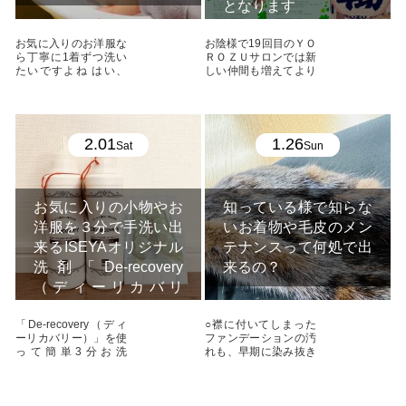
となります
お気に入りのお洋服な
お陰様で19回目のＹＯ
ら丁寧に1着ずつ洗い
ＲＯＺＵサロンでは新
たいですよね はい、
しい仲間も増えてより
たまにしか着用しない
楽しんで頂ける空間 ...
...
2.01
1.26
Sat
Sun
お気に入りの小物やお
知っている様で知らな
洋服を３分で手洗い出
いお着物や毛皮のメン
来るISEYAオリジナル
テナンスって何処で出
洗剤「De-recovery
来るの？
（ディーリカバリ
ー）」
「De-recovery（ディ
○襟に付いてしまった
ーリカバリー）」を使
ファンデーションの汚
って簡単3分お洗
れも、早期に染み抜き
濯！！ はい、 ...
すれば着用レベルまで
...