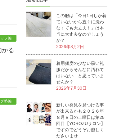
この服は「今日1日しか着
ていないから直ぐに洗わ
なくても大丈夫！」は本
当に大丈夫なのでしょう
タッフ編
か？
2026年8月2日
着用頻度の少ない黒い礼
服だからそんなに汚れて
はいない…と思っていま
せんか？
2026年7月30日
ログ塾編
新しい発見を見つける事
が出来るかも２０２６年
８月８日の土曜日は第25
回目【YOROZUサロン】
ですのでどうぞお越しく
ださいませ