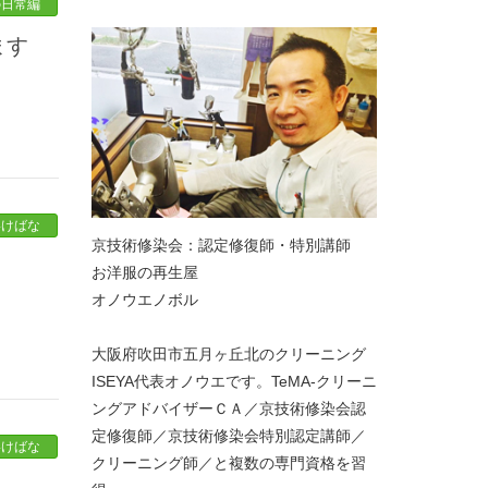
の日常編
ます
いけばな
京技術修染会：認定修復師・特別講師
お洋服の再生屋
オノウエノボル
大阪府吹田市五月ヶ丘北のクリーニング
ISEYA代表オノウエです。TeMA-クリーニ
ングアドバイザーＣＡ／京技術修染会認
定修復師／京技術修染会特別認定講師／
いけばな
クリーニング師／と複数の専門資格を習