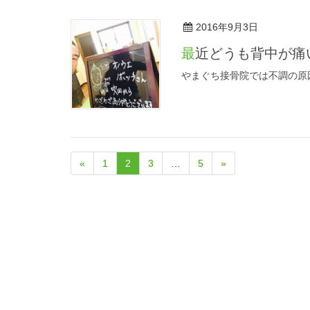
2016年9月3日
最近どうも背中が
やまぐち接骨院では不調の原
«
1
2
3
…
5
»