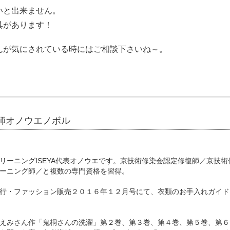
いと出来ません。
具があります！
んが気にされている時にはご相談下さいね～。
師オノウエノボル
リーニングISEYA代表オノウエです。京技術修染会認定修復師／京技術
ーニング師／と複数の専門資格を習得。
行・ファッション販売２０１６年１２月号にて、衣類のお手入れガイド
えみさん作「鬼桐さんの洗濯」第２巻、第３巻、第４巻、第５巻、第６