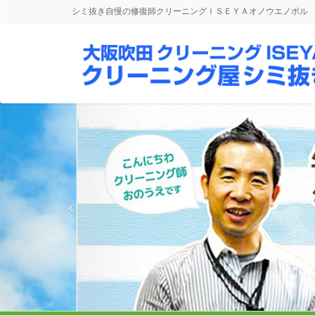
シミ抜き自慢の修復師クリーニングＩＳＥＹＡオノウエノボル