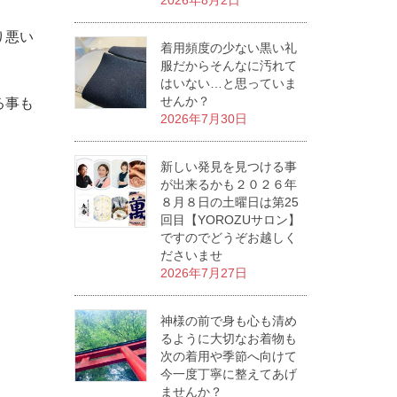
2026年8月2日
り悪い
着用頻度の少ない黒い礼
服だからそんなに汚れて
はいない…と思っていま
せんか？
る事も
2026年7月30日
新しい発見を見つける事
が出来るかも２０２６年
８月８日の土曜日は第25
回目【YOROZUサロン】
ですのでどうぞお越しく
ださいませ
2026年7月27日
神様の前で身も心も清め
るように大切なお着物も
次の着用や季節へ向けて
今一度丁寧に整えてあげ
ませんか？