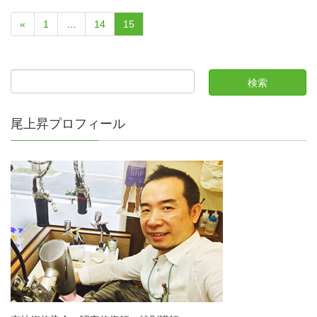
«
1
…
14
15
尾上昇プロフィール