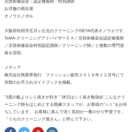
京技術修染会：認定修復師・特別講師
お洋服の再生屋
オノウエノボル
大阪府吹田市五月ヶ丘北のクリーニングISEYA代表オノウエです。
TeMA-クリーニングアドバイザーＣＡ／京技術修染会認定修復師
／京技術修染会特別認定講師／クリーニング師／と複数の専門資
格を習得。
メディア
株式会社商業界発行 ファッション販売２０１６年１２月号にて
衣類のお手入れガイドブックを掲載。
”3度の飯よりシミ抜きが好き” ”休日はシミ抜き勉強会”こんなクリ
ーニング師をはじめとする熟練スタッフが、お客様の”シミ”をお待
ちしています。 お客様に喜んで頂く笑顔が一番のやり甲斐です。
『うちのクリーニング屋さん』と呼んで下さい。