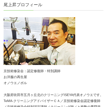
尾上昇プロフィール
京技術修染会：認定修復師・特別講師
お洋服の再生屋
オノウエノボル
大阪府吹田市五月ヶ丘北のクリーニングISEYA代表オノウエです。
TeMA-クリーニングアドバイザーＣＡ／京技術修染会認定修復師
／京技術修染会特別認定講師／クリーニング師／と複数の専門資