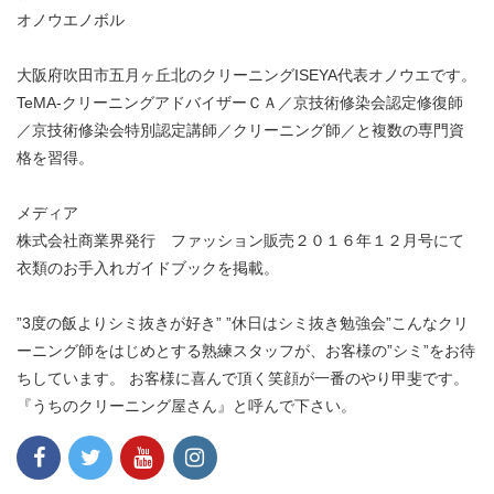
オノウエノボル
大阪府吹田市五月ヶ丘北のクリーニングISEYA代表オノウエです。
TeMA-クリーニングアドバイザーＣＡ／京技術修染会認定修復師
／京技術修染会特別認定講師／クリーニング師／と複数の専門資
格を習得。
メディア
株式会社商業界発行 ファッション販売２０１６年１２月号にて
衣類のお手入れガイドブックを掲載。
”3度の飯よりシミ抜きが好き” ”休日はシミ抜き勉強会”こんなクリ
ーニング師をはじめとする熟練スタッフが、お客様の”シミ”をお待
ちしています。 お客様に喜んで頂く笑顔が一番のやり甲斐です。
『うちのクリーニング屋さん』と呼んで下さい。