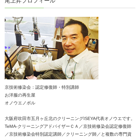
尾上昇プロフィール
京技術修染会：認定修復師・特別講師
お洋服の再生屋
オノウエノボル
大阪府吹田市五月ヶ丘北のクリーニングISEYA代表オノウエです。
TeMA-クリーニングアドバイザーＣＡ／京技術修染会認定修復師
／京技術修染会特別認定講師／クリーニング師／と複数の専門資