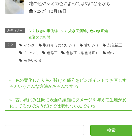
地の色やシミの色によっては気になるかも
2022年10月16日
カテゴリー
シミ抜きの事例編
,
シミ抜き実演編
,
色の修正編
,
衣類のご相談
タグ
インク
取れそうにないシミ
古いシミ
染色補正
白いシミ
色修正
色修正（染色補正）
輪ジミ
黄色いシミ
色の変化したり色が抜けた部分をピンポイントでお直しす
るというこんな方法があるんですね
古い黄ばみは既に表面の繊維にダメージを与えて生地が変
化してるので洗うだけでは取れないんですね