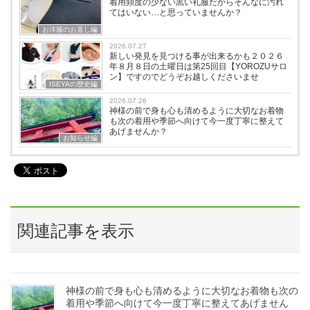
着用頻度の少ない黒い礼服だからそんなに汚れ
てはいない…と思っていませんか？
お洋服のお直し編
2026.07.27
新しい発見を見つける事が出来るかも２０２６
年８月８日の土曜日は第25回目【YOROZUサロ
ン】ですのでどうぞお越しくださいませ
ISEYAの歴史編
2026.07.26
神様の前で身も心も清めるように大切なお着物
も次の着用や季節へ向けて今一度丁寧に整えて
あげませんか？
お知らせ編
関連記事を表示
神様の前で身も心も清めるように大切なお着物も次の
着用や季節へ向けて今一度丁寧に整えてあげません