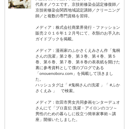
代表オノウエです。京技術修染会認定修復師／
京技術修染会関西地域認定講師／クリーニング
師／と複数の専門資格を習得。
メディア：株式会社商業界発行・ファッション
販売２０１６年１２月号にて、衣類のお手入れ
ガイドブックを掲載。
メディア：漫画家のふかさくえみさん作「鬼桐
さんの洗濯」第２巻、第３巻、第４巻、第５
巻、第６巻、第７巻、第８巻の表表紙を開けた
裏に参考資料として僕のブログである
「onouenoboru.com」を掲載して頂きまし
た。
ハッシュタグは「 #鬼桐さんの洗濯 」「 #ふか
さくえみ 」 で検索。
メディア：吹田市男女共同参画センターデュオ
さんにて「プロ直伝 洗濯・アイロンのコツ～
男性のための暮らしに役立つ簡単家事術～講
座」開催いたしました。