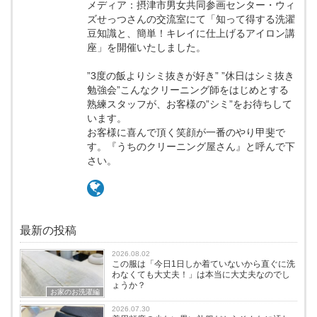
メディア：摂津市男女共同参画センター・ウィ
ズせっつさんの交流室にて「知って得する洗濯
豆知識と、簡単！キレイに仕上げるアイロン講
座」を開催いたしました。
”3度の飯よりシミ抜きが好き” ”休日はシミ抜き
勉強会”こんなクリーニング師をはじめとする
熟練スタッフが、お客様の”シミ”をお待ちして
います。
お客様に喜んで頂く笑顔が一番のやり甲斐で
す。『うちのクリーニング屋さん』と呼んで下
さい。
最新の投稿
2026.08.02
この服は「今日1日しか着ていないから直ぐに洗
わなくても大丈夫！」は本当に大丈夫なのでし
ょうか？
お家のお洗濯編
2026.07.30