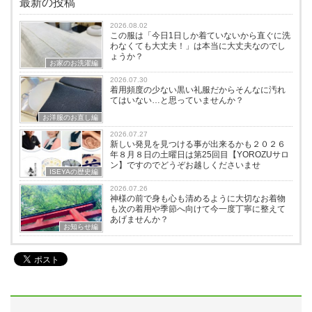
最新の投稿
2026.08.02
この服は「今日1日しか着ていないから直ぐに洗
わなくても大丈夫！」は本当に大丈夫なのでし
ょうか？
お家のお洗濯編
2026.07.30
着用頻度の少ない黒い礼服だからそんなに汚れ
てはいない…と思っていませんか？
お洋服のお直し編
2026.07.27
新しい発見を見つける事が出来るかも２０２６
年８月８日の土曜日は第25回目【YOROZUサロ
ン】ですのでどうぞお越しくださいませ
ISEYAの歴史編
2026.07.26
神様の前で身も心も清めるように大切なお着物
も次の着用や季節へ向けて今一度丁寧に整えて
あげませんか？
お知らせ編