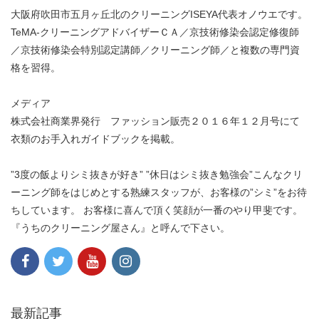
大阪府吹田市五月ヶ丘北のクリーニングISEYA代表オノウエです。
TeMA-クリーニングアドバイザーＣＡ／京技術修染会認定修復師
／京技術修染会特別認定講師／クリーニング師／と複数の専門資
格を習得。
メディア
株式会社商業界発行 ファッション販売２０１６年１２月号にて
衣類のお手入れガイドブックを掲載。
”3度の飯よりシミ抜きが好き” ”休日はシミ抜き勉強会”こんなクリ
ーニング師をはじめとする熟練スタッフが、お客様の”シミ”をお待
ちしています。 お客様に喜んで頂く笑顔が一番のやり甲斐です。
『うちのクリーニング屋さん』と呼んで下さい。
最新記事