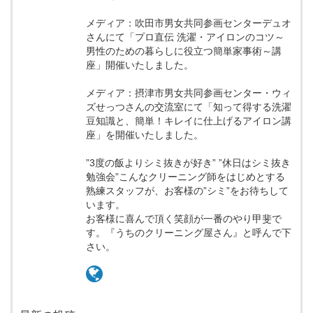
メディア：吹田市男女共同参画センターデュオ
さんにて「プロ直伝 洗濯・アイロンのコツ～
男性のための暮らしに役立つ簡単家事術～講
座」開催いたしました。
メディア：摂津市男女共同参画センター・ウィ
ズせっつさんの交流室にて「知って得する洗濯
豆知識と、簡単！キレイに仕上げるアイロン講
座」を開催いたしました。
”3度の飯よりシミ抜きが好き” ”休日はシミ抜き
勉強会”こんなクリーニング師をはじめとする
熟練スタッフが、お客様の”シミ”をお待ちして
います。
お客様に喜んで頂く笑顔が一番のやり甲斐で
す。『うちのクリーニング屋さん』と呼んで下
さい。