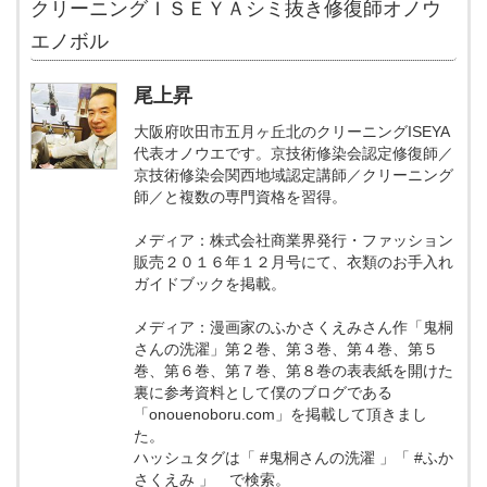
クリーニングＩＳＥＹＡシミ抜き修復師オノウ
エノボル
尾上昇
大阪府吹田市五月ヶ丘北のクリーニングISEYA
代表オノウエです。京技術修染会認定修復師／
京技術修染会関西地域認定講師／クリーニング
師／と複数の専門資格を習得。
メディア：株式会社商業界発行・ファッション
販売２０１６年１２月号にて、衣類のお手入れ
ガイドブックを掲載。
メディア：漫画家のふかさくえみさん作「鬼桐
さんの洗濯」第２巻、第３巻、第４巻、第５
巻、第６巻、第７巻、第８巻の表表紙を開けた
裏に参考資料として僕のブログである
「onouenoboru.com」を掲載して頂きまし
た。
ハッシュタグは「 #鬼桐さんの洗濯 」「 #ふか
さくえみ 」 で検索。