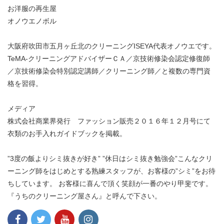
お洋服の再生屋
オノウエノボル
大阪府吹田市五月ヶ丘北のクリーニングISEYA代表オノウエです。
TeMA-クリーニングアドバイザーＣＡ／京技術修染会認定修復師
／京技術修染会特別認定講師／クリーニング師／と複数の専門資
格を習得。
メディア
株式会社商業界発行 ファッション販売２０１６年１２月号にて
衣類のお手入れガイドブックを掲載。
”3度の飯よりシミ抜きが好き” ”休日はシミ抜き勉強会”こんなクリ
ーニング師をはじめとする熟練スタッフが、お客様の”シミ”をお待
ちしています。 お客様に喜んで頂く笑顔が一番のやり甲斐です。
『うちのクリーニング屋さん』と呼んで下さい。