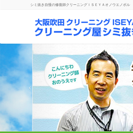
シミ抜き自慢の修復師クリーニングＩＳＥＹＡオノウエノボル