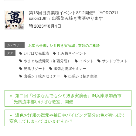
第13回目異業種イベント8/12開催‼「YOROZU
salon13th」出張染み抜き実演やります
2023年8月4日
カテゴリー
お知らせ編
,
シミ抜き実演編
,
衣類のご相談
タグ
いけばな光風流
しみ抜きイベント
やまぐち接骨院（加西分院）
イベント
サンドブラスト
光風リゾート
出張お洗濯セミナー
出張シミ抜きセミナー
出張シミ抜き実演
第二回『出張なんでもシミ抜き実演会』IN兵庫県加西市
「光風流本部いけばな教室」開催
濃色お洋服の襟元や袖口やパイピング部分の色が赤っぽく
変色してしまってはいませんか？