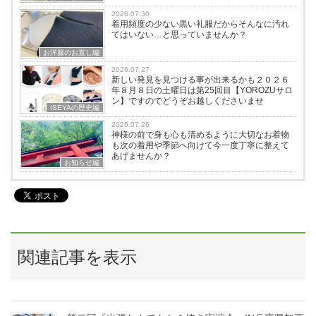
2026.07.30
着用頻度の少ない黒い礼服だからそんなに汚れ
てはいない…と思っていませんか？
お洋服のお直し編
2026.07.27
新しい発見を見つける事が出来るかも２０２６
年８月８日の土曜日は第25回目【YOROZUサロ
ン】ですのでどうぞお越しくださいませ
ISEYAの歴史編
2026.07.26
神様の前で身も心も清めるように大切なお着物
も次の着用や季節へ向けて今一度丁寧に整えて
あげませんか？
お知らせ編
関連記事を表示