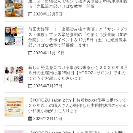
第二回『出張なんでもシミ抜き実演会』IN兵庫県加西
市「光風流本部いけばな教室」開催
2020年12月5日
前回大好評！！「出張染み抜き実演」と「サンドブラ
スト体験」プラス緊急参戦の「やまぐち接骨院（加西
分院）」コラボイベントを12月5日（土）に光風流本
部いけばな教室で開催致します♪
2020年11月19日
新しい発見を見つける事が出来るかも２０２６年８月
８日の土曜日は第25回目【YOROZUサロン】ですの
でどうぞお越しくださいませ
2026年7月27日
【YOROZU salon 23th 】お着物のお仕事に携わって
２０年以上の職人さんが制作した実用性抜群のかわい
い和風小物が手に入ります
2026年2月11日