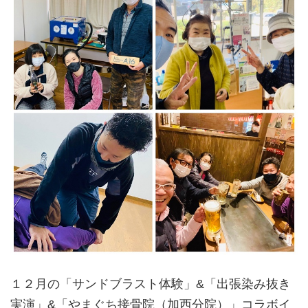
１２月の「サンドブラスト体験」&「出張染み抜き
実演」&「やまぐち接骨院（加西分院）」コラボイ