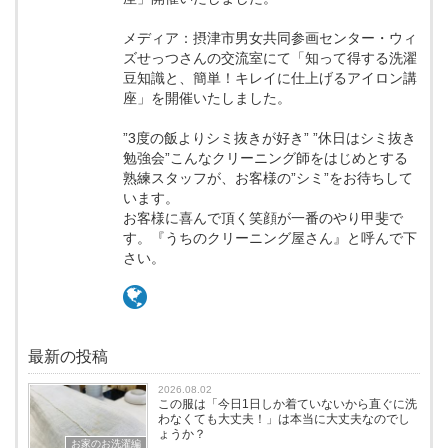
メディア：摂津市男女共同参画センター・ウィ
ズせっつさんの交流室にて「知って得する洗濯
豆知識と、簡単！キレイに仕上げるアイロン講
座」を開催いたしました。
”3度の飯よりシミ抜きが好き” ”休日はシミ抜き
勉強会”こんなクリーニング師をはじめとする
熟練スタッフが、お客様の”シミ”をお待ちして
います。
お客様に喜んで頂く笑顔が一番のやり甲斐で
す。『うちのクリーニング屋さん』と呼んで下
さい。
最新の投稿
2026.08.02
この服は「今日1日しか着ていないから直ぐに洗
わなくても大丈夫！」は本当に大丈夫なのでし
ょうか？
お家のお洗濯編