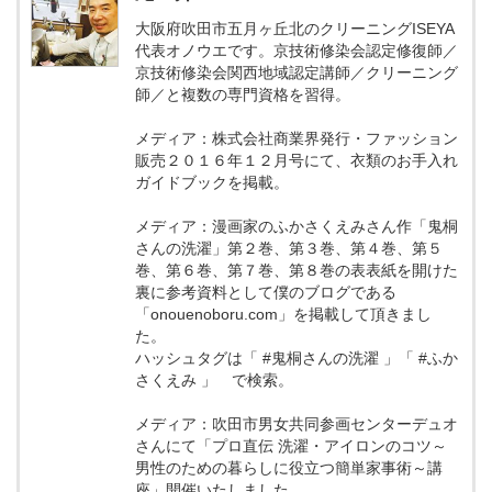
大阪府吹田市五月ヶ丘北のクリーニングISEYA
代表オノウエです。京技術修染会認定修復師／
京技術修染会関西地域認定講師／クリーニング
師／と複数の専門資格を習得。
メディア：株式会社商業界発行・ファッション
販売２０１６年１２月号にて、衣類のお手入れ
ガイドブックを掲載。
メディア：漫画家のふかさくえみさん作「鬼桐
さんの洗濯」第２巻、第３巻、第４巻、第５
巻、第６巻、第７巻、第８巻の表表紙を開けた
裏に参考資料として僕のブログである
「onouenoboru.com」を掲載して頂きまし
た。
ハッシュタグは「 #鬼桐さんの洗濯 」「 #ふか
さくえみ 」 で検索。
メディア：吹田市男女共同参画センターデュオ
さんにて「プロ直伝 洗濯・アイロンのコツ～
男性のための暮らしに役立つ簡単家事術～講
座」開催いたしました。