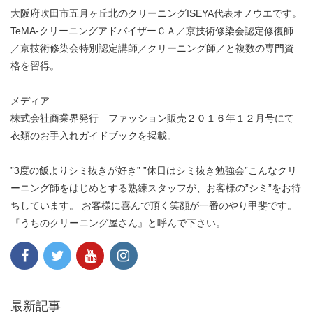
大阪府吹田市五月ヶ丘北のクリーニングISEYA代表オノウエです。
TeMA-クリーニングアドバイザーＣＡ／京技術修染会認定修復師
／京技術修染会特別認定講師／クリーニング師／と複数の専門資
格を習得。
メディア
株式会社商業界発行 ファッション販売２０１６年１２月号にて
衣類のお手入れガイドブックを掲載。
”3度の飯よりシミ抜きが好き” ”休日はシミ抜き勉強会”こんなクリ
ーニング師をはじめとする熟練スタッフが、お客様の”シミ”をお待
ちしています。 お客様に喜んで頂く笑顔が一番のやり甲斐です。
『うちのクリーニング屋さん』と呼んで下さい。
最新記事