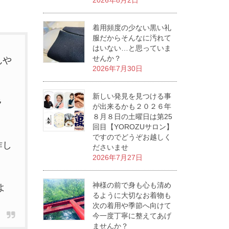
2026年8月2日
着用頻度の少ない黒い礼
服だからそんなに汚れて
はいない…と思っていま
せんか？
んや
2026年7月30日
新しい発見を見つける事
ラ
が出来るかも２０２６年
８月８日の土曜日は第25
回目【YOROZUサロン】
ですのでどうぞお越しく
作し
ださいませ
2026年7月27日
神様の前で身も心も清め
よ
るように大切なお着物も
次の着用や季節へ向けて
今一度丁寧に整えてあげ
ませんか？