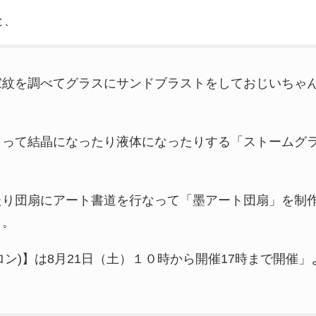
と、
家紋を調べてグラスにサンドブラストをしておじいちゃ
よって結晶になったり液体になったりする「ストームグ
たり団扇にアート書道を行なって「墨アート団扇」を制
う。
ズサロン)】は8月21日（土）１０時から開催17時まで開催」