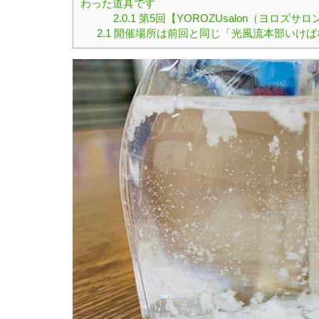
わった道具です
2.0.1
第5回【YOROZUsalon（ヨロズサ
2.1
開催場所は前回と同じ「光風流本部いけば