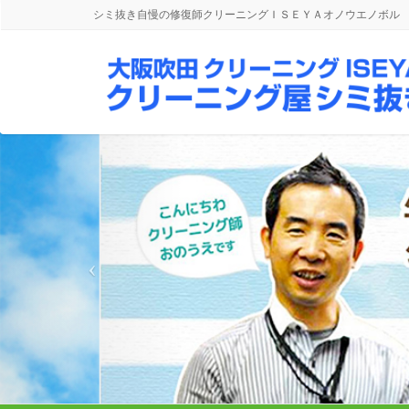
シミ抜き自慢の修復師クリーニングＩＳＥＹＡオノウエノボル