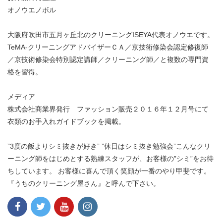
オノウエノボル
大阪府吹田市五月ヶ丘北のクリーニングISEYA代表オノウエです。
TeMA-クリーニングアドバイザーＣＡ／京技術修染会認定修復師
／京技術修染会特別認定講師／クリーニング師／と複数の専門資
格を習得。
メディア
株式会社商業界発行 ファッション販売２０１６年１２月号にて
衣類のお手入れガイドブックを掲載。
”3度の飯よりシミ抜きが好き” ”休日はシミ抜き勉強会”こんなクリ
ーニング師をはじめとする熟練スタッフが、お客様の”シミ”をお待
ちしています。 お客様に喜んで頂く笑顔が一番のやり甲斐です。
『うちのクリーニング屋さん』と呼んで下さい。