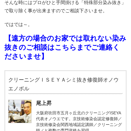
そんな時にはプロがひと手間掛ける「特殊部分染み抜き」
で取り除く事が出来ますのでご相談下さいませ。
ではでは～。
【遠方の場合のお家では取れない染み
抜きのご相談はこちらまでご連絡く
ださいませ】
クリーニングＩＳＥＹＡシミ抜き修復師オノウ
エノボル
尾上昇
大阪府吹田市五月ヶ丘北のクリーニングISEYA
代表オノウエです。京技術修染会認定修復師／
京技術修染会関西地域認定講師／クリーニング
師／と複数の専門資格を習得。