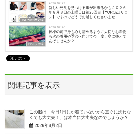
2026.07.27
新しい発見を見つける事が出来るかも２０２６
年８月８日の土曜日は第25回目【YOROZUサロ
ン】ですのでどうぞお越しくださいませ
ISEYAの歴史編
2026.07.26
神様の前で身も心も清めるように大切なお着物
も次の着用や季節へ向けて今一度丁寧に整えて
あげませんか？
お知らせ編
関連記事を表示
この服は「今日1日しか着ていないから直ぐに洗わな
くても大丈夫！」は本当に大丈夫なのでしょうか？
2026年8月2日