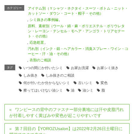
カテゴリー
アイテム別（Ｙシャツ・ネクタイ・スーツ・ボトム・ニット・
カットソー・ダウン・コート・帽子・その他）
,
シミ抜きの事例編
,
原料、素材別（ウール・綿・麻・ポリエステル・ポリウレタ
ン・レーヨン・テンセル・モヘア・アンゴラ・トリアセテー
ト・その他）
,
応急処置
,
汚れ別（インク・錆・ヘアカラー・消臭スプレー・ワイン・コ
ーヒー・汗・油・その他）
,
衣類のご相談
タグ
いつの間にか付いたシミ
お家お洗濯
お家シミ抜き
しみ抜き
しみ抜きのご相談
何が付いたか分からないシミ
古いシミ
変色
擦ってはいけない油シミ
油
油シミ
脂
ワンピースの背中のファスナー部分裏地には汗や皮脂汚れ
が付着しやすく黄ばみや変色が起こりやすいです
第７回目の【YOROZUsalon】は2022年2月26日土曜日に