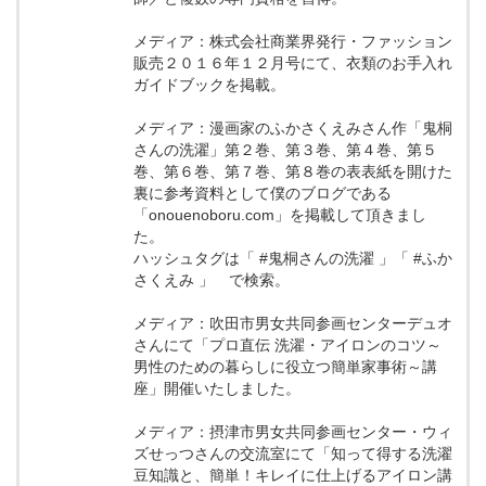
メディア：株式会社商業界発行・ファッション
販売２０１６年１２月号にて、衣類のお手入れ
ガイドブックを掲載。
メディア：漫画家のふかさくえみさん作「鬼桐
さんの洗濯」第２巻、第３巻、第４巻、第５
巻、第６巻、第７巻、第８巻の表表紙を開けた
裏に参考資料として僕のブログである
「onouenoboru.com」を掲載して頂きまし
た。
ハッシュタグは「 #鬼桐さんの洗濯 」「 #ふか
さくえみ 」 で検索。
メディア：吹田市男女共同参画センターデュオ
さんにて「プロ直伝 洗濯・アイロンのコツ～
男性のための暮らしに役立つ簡単家事術～講
座」開催いたしました。
メディア：摂津市男女共同参画センター・ウィ
ズせっつさんの交流室にて「知って得する洗濯
豆知識と、簡単！キレイに仕上げるアイロン講