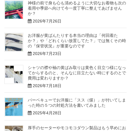
神様の前で身も心も清めるように大切なお着物も次の
着用や季節へ向けて今一度丁寧に整えてあげません
か？
2026年7月26日
お洋服が黄ばんたりする本当の理由は「何回着た
か？」や「どれくらい放置してた？」では無くその時
の『保管状況』が重要なのです
2026年7月23日
シャツの襟や袖の黄ばみ取りは黄色く目立つ様になっ
てからするのと、そんなに目立たない時にするのとで
費用は変わりますか？
2026年7月18日
バーベキューでお洋服に「スス（煤）」が付いてしま
った時の５つの対処方法を書いてみました
2025年4月28日
厚手のセーターやモコモコダウン製品はもう早めにお