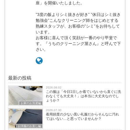
座」を開催いたしました。
”3度の飯よりシミ抜きが好き” ”休日はシミ抜き
勉強会”こんなクリーニング師をはじめとする
熟練スタッフが、お客様の”シミ”をお待ちして
います。
お客様に喜んで頂く笑顔が一番のやり甲斐で
す。『うちのクリーニング屋さん』と呼んで下
さい。
最新の投稿
2026.08.02
この服は「今日1日しか着ていないから直ぐに洗
わなくても大丈夫！」は本当に大丈夫なのでし
ょうか？
お家のお洗濯編
2026.07.30
着用頻度の少ない黒い礼服だからそんなに汚れ
てはいない…と思っていませんか？
お洋服のお直し編