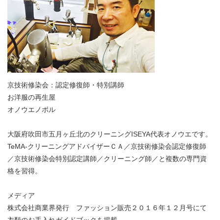
京技術修染会：認定修復師・特別講師
お洋服の再生屋
オノウエノボル
大阪府吹田市五月ヶ丘北のクリーニングISEYA代表オノウエです。
TeMA-クリーニングアドバイザーＣＡ／京技術修染会認定修復師
／京技術修染会特別認定講師／クリーニング師／と複数の専門資
格を習得。
メディア
株式会社商業界発行 ファッション販売２０１６年１２月号にて
衣類のお手入れガイドブックを掲載。