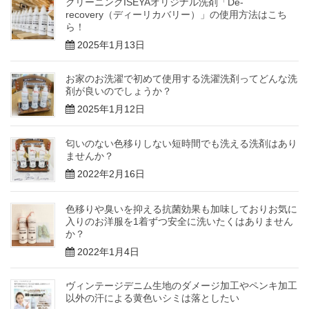
クリーニングISEYAオリジナル洗剤「De-
recovery（ディーリカバリー）」の使用方法はこち
ら！
2025年1月13日
お家のお洗濯で初めて使用する洗濯洗剤ってどんな洗
剤が良いのでしょうか？
2025年1月12日
匂いのない色移りしない短時間でも洗える洗剤はあり
ませんか？
2022年2月16日
色移りや臭いを抑える抗菌効果も加味しておりお気に
入りのお洋服を1着ずつ安全に洗いたくはありません
か？
2022年1月4日
ヴィンテージデニム生地のダメージ加工やペンキ加工
以外の汗による黄色いシミは落としたい