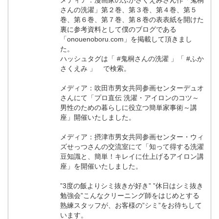
メディア：漫画家のふかさくえみさん作「鬼桐
さんの洗濯」第２巻、第３巻、第４巻、第５
巻、第６巻、第７巻、第８巻の表表紙を開けた
裏に参考資料として僕のブログである
「onouenoboru.com」を掲載して頂きまし
た。
ハッシュタグは「 #鬼桐さんの洗濯 」「 #ふか
さくえみ 」 で検索。
メディア：吹田市男女共同参画センターデュオ
さんにて「プロ直伝 洗濯・アイロンのコツ～
男性のための暮らしに役立つ簡単家事術～講
座」開催いたしました。
メディア：摂津市男女共同参画センター・ウィ
ズせっつさんの交流室にて「知って得する洗濯
豆知識と、簡単！キレイに仕上げるアイロン講
座」を開催いたしました。
”3度の飯よりシミ抜きが好き” ”休日はシミ抜き
勉強会”こんなクリーニング師をはじめとする
熟練スタッフが、お客様の”シミ”をお待ちして
います。