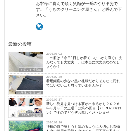
お客様に喜んで頂く笑顔が一番のやり甲斐で
す。『うちのクリーニング屋さん』と呼んで下
さい。
最新の投稿
2026.08.02
この服は「今日1日しか着ていないから直ぐに洗
わなくても大丈夫！」は本当に大丈夫なのでし
ょうか？
お家のお洗濯編
2026.07.30
着用頻度の少ない黒い礼服だからそんなに汚れ
てはいない…と思っていませんか？
お洋服のお直し編
2026.07.27
新しい発見を見つける事が出来るかも２０２６
年８月８日の土曜日は第25回目【YOROZUサロ
ン】ですのでどうぞお越しくださいませ
ISEYAの歴史編
2026.07.26
神様の前で身も心も清めるように大切なお着物