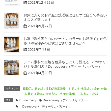
2021年12月22日
お気に入りのお洋服は洗濯機に任せずに自分で手洗い
オススメ致します
2021年9月27日
お家で洗う黒と白のツートンカラーのお洋服ですが色
移りや色滲みの経験はございませんか？
2021年7月8日
デニム素材の生地を色落ちしにくく洗えるISEYAオリ
ジナル洗剤の「De-recovery（ディーリカバリー）」
2021年4月20日
カテゴリー
ISEYAの歴史編
,
ISEYA洗濯洗剤
,
お家のお洗濯編
,
お知らせ編
,
衣替え（夏物の保管方法・冬物の準備）
,
衣類のご相談
タグ
DE-recovery
De-recovery（ディーリカバリー）
「De-recovery（ディーリカバリー）」