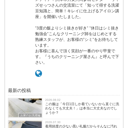
ズせっつさんの交流室にて「知って得する洗濯
豆知識と、簡単！キレイに仕上げるアイロン講
座」を開催いたしました。
”3度の飯よりシミ抜きが好き” ”休日はシミ抜き
勉強会”こんなクリーニング師をはじめとする
熟練スタッフが、お客様の”シミ”をお待ちして
います。
お客様に喜んで頂く笑顔が一番のやり甲斐で
す。『うちのクリーニング屋さん』と呼んで下
さい。
最新の投稿
2026.08.02
この服は「今日1日しか着ていないから直ぐに洗
わなくても大丈夫！」は本当に大丈夫なのでし
ょうか？
お家のお洗濯編
2026.07.30
着用頻度の少ない黒い礼服だからそんなに汚れ