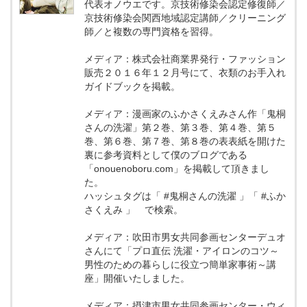
代表オノウエです。京技術修染会認定修復師／
京技術修染会関西地域認定講師／クリーニング
師／と複数の専門資格を習得。
メディア：株式会社商業界発行・ファッション
販売２０１６年１２月号にて、衣類のお手入れ
ガイドブックを掲載。
メディア：漫画家のふかさくえみさん作「鬼桐
さんの洗濯」第２巻、第３巻、第４巻、第５
巻、第６巻、第７巻、第８巻の表表紙を開けた
裏に参考資料として僕のブログである
「onouenoboru.com」を掲載して頂きまし
た。
ハッシュタグは「 #鬼桐さんの洗濯 」「 #ふか
さくえみ 」 で検索。
メディア：吹田市男女共同参画センターデュオ
さんにて「プロ直伝 洗濯・アイロンのコツ～
男性のための暮らしに役立つ簡単家事術～講
座」開催いたしました。
メディア：摂津市男女共同参画センター・ウィ