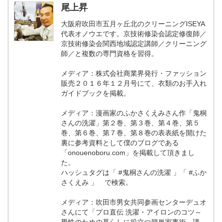
尾上昇
大阪府吹田市五月ヶ丘北のクリーニングISEYA
代表オノウエです。京技術修染会認定修復師／
京技術修染会関西地域認定講師／クリーニング
師／と複数の専門資格を習得。
メディア：株式会社商業界発行・ファッション
販売２０１６年１２月号にて、衣類のお手入れ
ガイドブックを掲載。
メディア：漫画家のふかさくえみさん作「鬼桐
さんの洗濯」第２巻、第３巻、第４巻、第５
巻、第６巻、第７巻、第８巻の表表紙を開けた
裏に参考資料として僕のブログである
「onouenoboru.com」を掲載して頂きまし
た。
ハッシュタグは「 #鬼桐さんの洗濯 」「 #ふか
さくえみ 」 で検索。
メディア：吹田市男女共同参画センターデュオ
さんにて「プロ直伝 洗濯・アイロンのコツ～