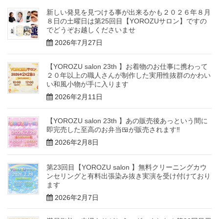
新しい発見を見つける事が出来るかも２０２６年８月
８日の土曜日は第25回目【YOROZUサロン】ですの
でどうぞお越しくださいませ
2026年7月27日
【YOROZU salon 23th 】お着物のお仕事に携わって
２０年以上の職人さんが制作した実用性抜群のかわい
い和風小物が手に入ります
2026年2月11日
【YOROZU salon 23th 】あの販売後あっという間に
即完売した至高のお弁当🍱が販売されます‼️
2026年2月8日
第23回目【YOROZU salon 】無料クリーニングカウ
ンセリングと有料出張染み抜き実演を受け付けており
ます
2026年2月7日