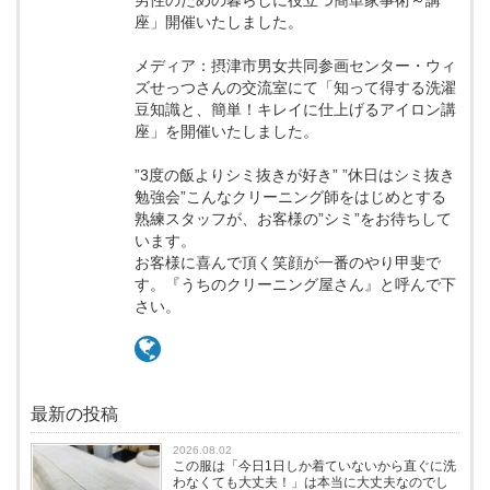
男性のための暮らしに役立つ簡単家事術～講
座」開催いたしました。
メディア：摂津市男女共同参画センター・ウィ
ズせっつさんの交流室にて「知って得する洗濯
豆知識と、簡単！キレイに仕上げるアイロン講
座」を開催いたしました。
”3度の飯よりシミ抜きが好き” ”休日はシミ抜き
勉強会”こんなクリーニング師をはじめとする
熟練スタッフが、お客様の”シミ”をお待ちして
います。
お客様に喜んで頂く笑顔が一番のやり甲斐で
す。『うちのクリーニング屋さん』と呼んで下
さい。
最新の投稿
2026.08.02
この服は「今日1日しか着ていないから直ぐに洗
わなくても大丈夫！」は本当に大丈夫なのでし