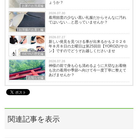
ょうか？
お家のお洗濯編
2026.07.30
着用頻度の少ない黒い礼服だからそんなに汚れ
てはいない…と思っていませんか？
お洋服のお直し編
2026.07.27
新しい発見を見つける事が出来るかも２０２６
年８月８日の土曜日は第25回目【YOROZUサロ
ン】ですのでどうぞお越しくださいませ
ISEYAの歴史編
2026.07.26
神様の前で身も心も清めるように大切なお着物
も次の着用や季節へ向けて今一度丁寧に整えて
あげませんか？
お知らせ編
関連記事を表示