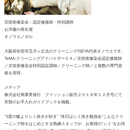
京技術修染会：認定修復師・特別講師
お洋服の再生屋
オノウエノボル
大阪府吹田市五月ヶ丘北のクリーニングISEYA代表オノウエです。
TeMA-クリーニングアドバイザーＣＡ／京技術修染会認定修復師
／京技術修染会特別認定講師／クリーニング師／と複数の専門資
格を習得。
メディア
株式会社商業界発行 ファッション販売２０１６年１２月号にて
衣類のお手入れガイドブックを掲載。
”3度の飯よりシミ抜きが好き” ”休日はシミ抜き勉強会”こんなクリ
ーニング師をはじめとする熟練スタッフが、お客様の”シミ”をお待