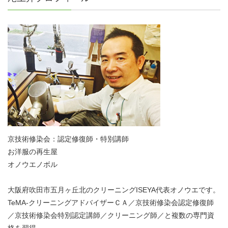
京技術修染会：認定修復師・特別講師
お洋服の再生屋
オノウエノボル
大阪府吹田市五月ヶ丘北のクリーニングISEYA代表オノウエです。
TeMA-クリーニングアドバイザーＣＡ／京技術修染会認定修復師
／京技術修染会特別認定講師／クリーニング師／と複数の専門資
格を習得。