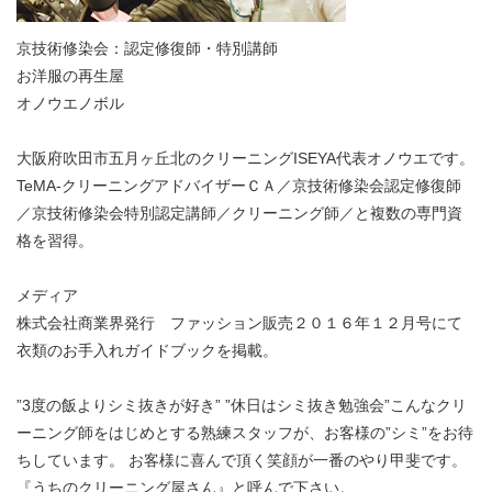
京技術修染会：認定修復師・特別講師
お洋服の再生屋
オノウエノボル
大阪府吹田市五月ヶ丘北のクリーニングISEYA代表オノウエです。
TeMA-クリーニングアドバイザーＣＡ／京技術修染会認定修復師
／京技術修染会特別認定講師／クリーニング師／と複数の専門資
格を習得。
メディア
株式会社商業界発行 ファッション販売２０１６年１２月号にて
衣類のお手入れガイドブックを掲載。
”3度の飯よりシミ抜きが好き” ”休日はシミ抜き勉強会”こんなクリ
ーニング師をはじめとする熟練スタッフが、お客様の”シミ”をお待
ちしています。 お客様に喜んで頂く笑顔が一番のやり甲斐です。
『うちのクリーニング屋さん』と呼んで下さい。