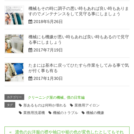
機械もその時に調子の悪い時もあれば良い時もありま
すのでメンテナンスをして見守る事にしましょう
2018年5月26日
機械にも機嫌が悪い時もあれば良い時もあるので見守
る事にしましょう
2017年7月19日
たまには基本に戻ってひたすら作業をしてみる事で気
が付く事も有る
2017年1月30日
カテゴリー
クリーニング屋の機械
,
僕の日常編
タグ
形あるものは何時か壊れる
業務用アイロン
業務用洗濯機
機械のトラブル
機械の機嫌
濃色のお洋服の襟や袖口や裾の色が変色したとしてもそれ