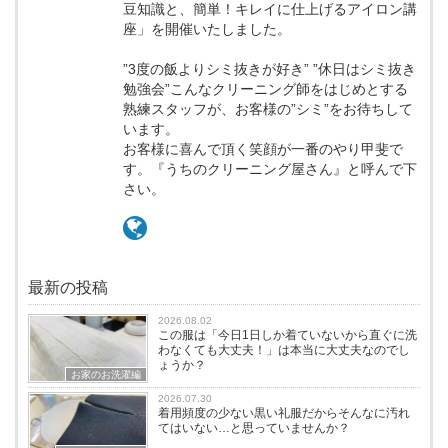
豆知識と、簡単！キレイに仕上げるアイロン講
座」を開催いたしました。
”3度の飯よりシミ抜きが好き” ”休日はシミ抜き
勉強会”こんなクリーニング師をはじめとする
熟練スタッフが、お客様の”シミ”をお待ちして
います。
お客様に喜んで頂く笑顔が一番のやり甲斐で
す。『うちのクリーニング屋さん』と呼んで下
さい。
最新の投稿
2026.08.02
この服は「今日1日しか着ていないから直ぐに洗
わなくても大丈夫！」は本当に大丈夫なのでし
ょうか？
お家のお洗濯編
2026.07.30
着用頻度の少ない黒い礼服だからそんなに汚れ
てはいない…と思っていませんか？