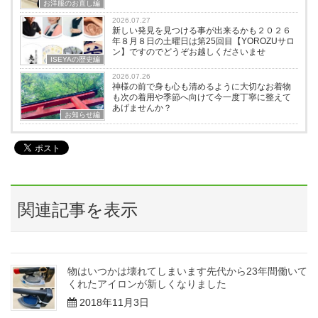
お洋服のお直し編
2026.07.27
新しい発見を見つける事が出来るかも２０２６
年８月８日の土曜日は第25回目【YOROZUサロ
ン】ですのでどうぞお越しくださいませ
ISEYAの歴史編
2026.07.26
神様の前で身も心も清めるように大切なお着物
も次の着用や季節へ向けて今一度丁寧に整えて
あげませんか？
お知らせ編
関連記事を表示
物はいつかは壊れてしまいます先代から23年間働いて
くれたアイロンが新しくなりました
2018年11月3日