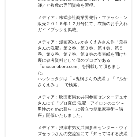
師／と複数の専門資格を習得。
メディア：株式会社商業界発行・ファッション
販売２０１６年１２月号にて、衣類のお手入れ
ガイドブックを掲載。
メディア：漫画家のふかさくえみさん作「鬼桐
さんの洗濯」第２巻、第３巻、第４巻、第５
巻、第６巻、第７巻、第８巻の表表紙を開けた
裏に参考資料として僕のブログである
「onouenoboru.com」を掲載して頂きまし
た。
ハッシュタグは「 #鬼桐さんの洗濯 」「 #ふか
さくえみ 」 で検索。
メディア：吹田市男女共同参画センターデュオ
さんにて「プロ直伝 洗濯・アイロンのコツ～
男性のための暮らしに役立つ簡単家事術～講
座」開催いたしました。
メディア：摂津市男女共同参画センター・ウィ
ズせっつさんの交流室にて「知って得する洗濯