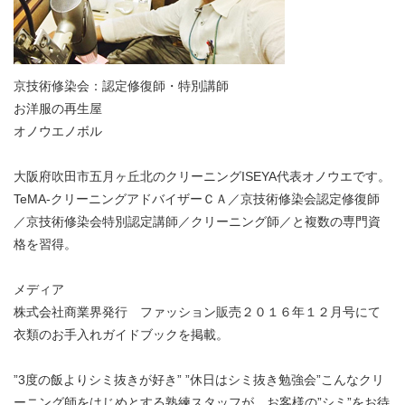
京技術修染会：認定修復師・特別講師
お洋服の再生屋
オノウエノボル
大阪府吹田市五月ヶ丘北のクリーニングISEYA代表オノウエです。
TeMA-クリーニングアドバイザーＣＡ／京技術修染会認定修復師
／京技術修染会特別認定講師／クリーニング師／と複数の専門資
格を習得。
メディア
株式会社商業界発行 ファッション販売２０１６年１２月号にて
衣類のお手入れガイドブックを掲載。
”3度の飯よりシミ抜きが好き” ”休日はシミ抜き勉強会”こんなクリ
ーニング師をはじめとする熟練スタッフが、お客様の”シミ”をお待