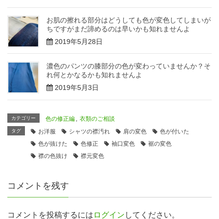
お肌の擦れる部分はどうしても色が変色してしまいが
ちですがまだ諦めるのは早いかも知れませんよ
2019年5月28日
濃色のパンツの膝部分の色が変わっていませんか？そ
れ何とかなるかも知れませんよ
2019年5月3日
カテゴリー
色の修正編
,
衣類のご相談
タグ
お洋服
シャツの襟汚れ
肩の変色
色が付いた
色が抜けた
色修正
袖口変色
裾の変色
襟の色抜け
襟元変色
コメントを残す
コメントを投稿するには
ログイン
してください。