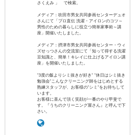
さくえみ 」 で検索。
メディア：吹田市男女共同参画センターデュオ
さんにて「プロ直伝 洗濯・アイロンのコツ～
男性のための暮らしに役立つ簡単家事術～講
座」開催いたしました。
メディア：摂津市男女共同参画センター・ウィ
ズせっつさんの交流室にて「知って得する洗濯
豆知識と、簡単！キレイに仕上げるアイロン講
座」を開催いたしました。
”3度の飯よりシミ抜きが好き” ”休日はシミ抜き
勉強会”こんなクリーニング師をはじめとする
熟練スタッフが、お客様の”シミ”をお待ちして
います。
お客様に喜んで頂く笑顔が一番のやり甲斐で
す。『うちのクリーニング屋さん』と呼んで下
さい。