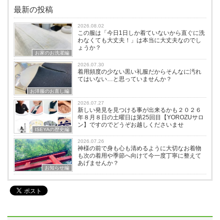
最新の投稿
2026.08.02
この服は「今日1日しか着ていないから直ぐに洗
わなくても大丈夫！」は本当に大丈夫なのでし
ょうか？
お家のお洗濯編
2026.07.30
着用頻度の少ない黒い礼服だからそんなに汚れ
てはいない…と思っていませんか？
お洋服のお直し編
2026.07.27
新しい発見を見つける事が出来るかも２０２６
年８月８日の土曜日は第25回目【YOROZUサロ
ン】ですのでどうぞお越しくださいませ
ISEYAの歴史編
2026.07.26
神様の前で身も心も清めるように大切なお着物
も次の着用や季節へ向けて今一度丁寧に整えて
あげませんか？
お知らせ編