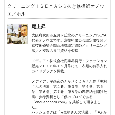
クリーニングＩＳＥＹＡシミ抜き修復師オノウ
エノボル
尾上昇
大阪府吹田市五月ヶ丘北のクリーニングISEYA
代表オノウエです。京技術修染会認定修復師／
京技術修染会関西地域認定講師／クリーニング
師／と複数の専門資格を習得。
メディア：株式会社商業界発行・ファッション
販売２０１６年１２月号にて、衣類のお手入れ
ガイドブックを掲載。
メディア：漫画家のふかさくえみさん作「鬼桐
さんの洗濯」第２巻、第３巻、第４巻、第５
巻、第６巻、第７巻、第８巻の表表紙を開けた
裏に参考資料として僕のブログである
「onouenoboru.com」を掲載して頂きまし
た。
ハッシュタグは「 #鬼桐さんの洗濯 」「 #ふか