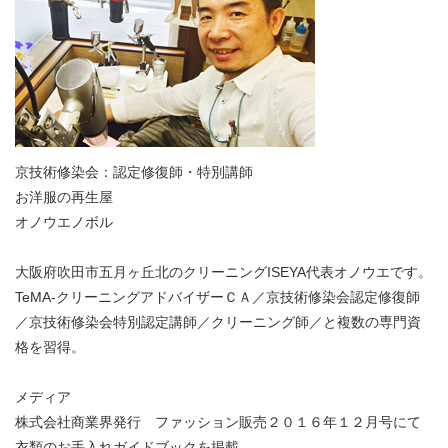
京技術修染会：認定修復師・特別講師
お洋服の再生屋
オノウエノボル
大阪府吹田市五月ヶ丘北のクリーニングISEYA代表オノウエです。
TeMA-クリーニングアドバイザーＣＡ／京技術修染会認定修復師
／京技術修染会特別認定講師／クリーニング師／と複数の専門資
格を習得。
メディア
株式会社商業界発行 ファッション販売２０１６年１２月号にて
衣類のお手入れガイドブックを掲載。