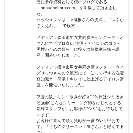
裏に参考資料として僕のブログである
「onouenoboru.com」を掲載して頂きまし
た。
ハッシュタグは「 #鬼桐さんの洗濯 」「 #ふか
さくえみ 」 で検索。
メディア：吹田市男女共同参画センターデュオ
さんにて「プロ直伝 洗濯・アイロンのコツ～
男性のための暮らしに役立つ簡単家事術～講
座」開催いたしました。
メディア：摂津市男女共同参画センター・ウィ
ズせっつさんの交流室にて「知って得する洗濯
豆知識と、簡単！キレイに仕上げるアイロン講
座」を開催いたしました。
”3度の飯よりシミ抜きが好き” ”休日はシミ抜き
勉強会”こんなクリーニング師をはじめとする
熟練スタッフが、お客様の”シミ”をお待ちして
います。
お客様に喜んで頂く笑顔が一番のやり甲斐で
す。『うちのクリーニング屋さん』と呼んで下
さい。