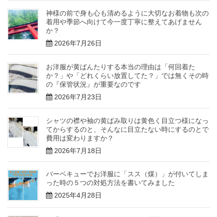
神様の前で身も心も清めるように大切なお着物も次の
着用や季節へ向けて今一度丁寧に整えてあげません
か？
2026年7月26日
お洋服が黄ばんたりする本当の理由は「何回着た
か？」や「どれくらい放置してた？」では無くその時
の『保管状況』が重要なのです
2026年7月23日
シャツの襟や袖の黄ばみ取りは黄色く目立つ様になっ
てからするのと、そんなに目立たない時にするのとで
費用は変わりますか？
2026年7月18日
バーベキューでお洋服に「スス（煤）」が付いてしま
った時の５つの対処方法を書いてみました
2025年4月28日