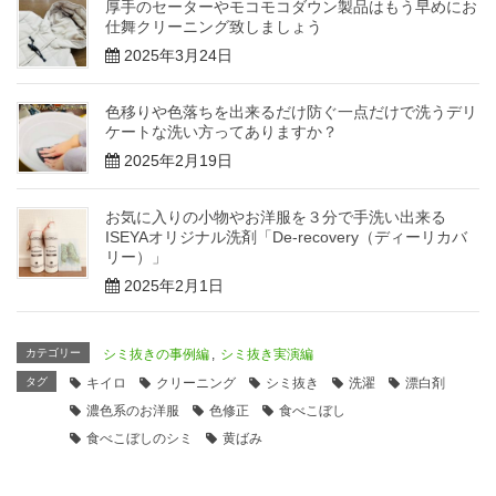
厚手のセーターやモコモコダウン製品はもう早めにお
仕舞クリーニング致しましょう
2025年3月24日
色移りや色落ちを出来るだけ防ぐ一点だけで洗うデリ
ケートな洗い方ってありますか？
2025年2月19日
お気に入りの小物やお洋服を３分で手洗い出来る
ISEYAオリジナル洗剤「De-recovery（ディーリカバ
リー）」
2025年2月1日
カテゴリー
シミ抜きの事例編
,
シミ抜き実演編
タグ
キイロ
クリーニング
シミ抜き
洗濯
漂白剤
濃色系のお洋服
色修正
食べこぼし
食べこぼしのシミ
黄ばみ