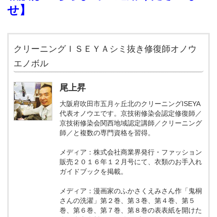
せ】
クリーニングＩＳＥＹＡシミ抜き修復師オノウ
エノボル
尾上昇
大阪府吹田市五月ヶ丘北のクリーニングISEYA
代表オノウエです。京技術修染会認定修復師／
京技術修染会関西地域認定講師／クリーニング
師／と複数の専門資格を習得。
メディア：株式会社商業界発行・ファッション
販売２０１６年１２月号にて、衣類のお手入れ
ガイドブックを掲載。
メディア：漫画家のふかさくえみさん作「鬼桐
さんの洗濯」第２巻、第３巻、第４巻、第５
巻、第６巻、第７巻、第８巻の表表紙を開けた