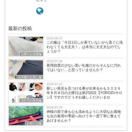
最新の投稿
2026.08.02
この服は「今日1日しか着ていないから直ぐに洗
わなくても大丈夫！」は本当に大丈夫なのでし
ょうか？
お家のお洗濯編
2026.07.30
着用頻度の少ない黒い礼服だからそんなに汚れ
てはいない…と思っていませんか？
お洋服のお直し編
2026.07.27
新しい発見を見つける事が出来るかも２０２６
年８月８日の土曜日は第25回目【YOROZUサロ
ン】ですのでどうぞお越しくださいませ
ISEYAの歴史編
2026.07.26
神様の前で身も心も清めるように大切なお着物
も次の着用や季節へ向けて今一度丁寧に整えて
あげませんか？
お知らせ編