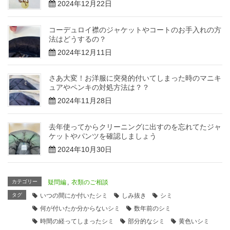
2024年12月22日
コーデュロイ襟のジャケットやコートのお手入れの方
法はどうするの？
2024年12月11日
さあ大変！お洋服に突発的付いてしまった時のマニキ
ュアやペンキの対処方法は？？
2024年11月28日
去年使ってからクリーニングに出すのを忘れてたジャ
ケットやパンツを確認しましょう
2024年10月30日
カテゴリー
疑問編
,
衣類のご相談
タグ
いつの間にか付いたシミ
しみ抜き
シミ
何が付いたか分からないシミ
数年前のシミ
時間の経ってしまったシミ
部分的なシミ
黄色いシミ