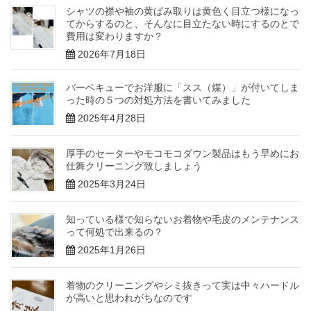
シャツの襟や袖の黄ばみ取りは黄色く目立つ様になっ
てからするのと、そんなに目立たない時にするのとで
費用は変わりますか？
2026年7月18日
バーベキューでお洋服に「スス（煤）」が付いてしま
った時の５つの対処方法を書いてみました
2025年4月28日
厚手のセーターやモコモコダウン製品はもう早めにお
仕舞クリーニング致しましょう
2025年3月24日
知っている様で知らないお着物や毛皮のメンテナンス
って何処で出来るの？
2025年1月26日
着物のクリーニングやシミ抜きって実は中々ハードル
が高いと思われがちなのです