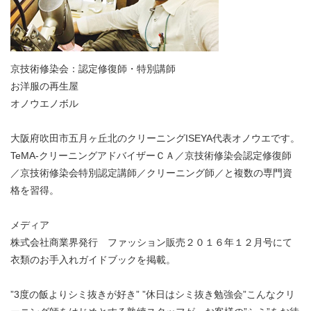
京技術修染会：認定修復師・特別講師
お洋服の再生屋
オノウエノボル
大阪府吹田市五月ヶ丘北のクリーニングISEYA代表オノウエです。
TeMA-クリーニングアドバイザーＣＡ／京技術修染会認定修復師
／京技術修染会特別認定講師／クリーニング師／と複数の専門資
格を習得。
メディア
株式会社商業界発行 ファッション販売２０１６年１２月号にて
衣類のお手入れガイドブックを掲載。
”3度の飯よりシミ抜きが好き” ”休日はシミ抜き勉強会”こんなクリ