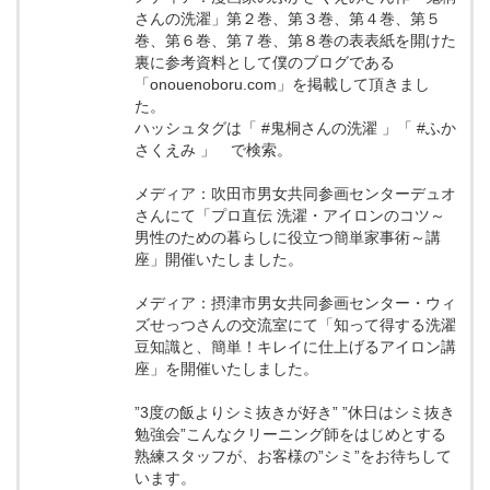
さんの洗濯」第２巻、第３巻、第４巻、第５
巻、第６巻、第７巻、第８巻の表表紙を開けた
裏に参考資料として僕のブログである
「onouenoboru.com」を掲載して頂きまし
た。
ハッシュタグは「 #鬼桐さんの洗濯 」「 #ふか
さくえみ 」 で検索。
メディア：吹田市男女共同参画センターデュオ
さんにて「プロ直伝 洗濯・アイロンのコツ～
男性のための暮らしに役立つ簡単家事術～講
座」開催いたしました。
メディア：摂津市男女共同参画センター・ウィ
ズせっつさんの交流室にて「知って得する洗濯
豆知識と、簡単！キレイに仕上げるアイロン講
座」を開催いたしました。
”3度の飯よりシミ抜きが好き” ”休日はシミ抜き
勉強会”こんなクリーニング師をはじめとする
熟練スタッフが、お客様の”シミ”をお待ちして
います。