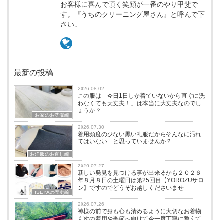
お客様に喜んで頂く笑顔が一番のやり甲斐で
す。『うちのクリーニング屋さん』と呼んで下
さい。
最新の投稿
2026.08.02
この服は「今日1日しか着ていないから直ぐに洗
わなくても大丈夫！」は本当に大丈夫なのでし
ょうか？
お家のお洗濯編
2026.07.30
着用頻度の少ない黒い礼服だからそんなに汚れ
てはいない…と思っていませんか？
お洋服のお直し編
2026.07.27
新しい発見を見つける事が出来るかも２０２６
年８月８日の土曜日は第25回目【YOROZUサロ
ン】ですのでどうぞお越しくださいませ
ISEYAの歴史編
2026.07.26
神様の前で身も心も清めるように大切なお着物
も次の着用や季節へ向けて今一度丁寧に整えて