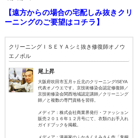
【遠方からの場合の宅配しみ抜きクリ
ーニングのご要望はコチラ
】
クリーニングＩＳＥＹＡシミ抜き修復師オノウ
エノボル
尾上昇
大阪府吹田市五月ヶ丘北のクリーニングISEYA
代表オノウエです。京技術修染会認定修復師／
京技術修染会関西地域認定講師／クリーニング
師／と複数の専門資格を習得。
メディア：株式会社商業界発行・ファッション
販売２０１６年１２月号にて、衣類のお手入れ
ガイドブックを掲載。
メディア：漫画家のふかさくえみさん作「鬼桐