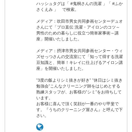
ハッシュタグは「 #鬼桐さんの洗濯 」「 #ふか
さくえみ 」 で検索。
メディア：吹田市男女共同参画センターデュオ
さんにて「プロ直伝 洗濯・アイロンのコツ～
男性のための暮らしに役立つ簡単家事術～講
座」開催いたしました。
メディア：摂津市男女共同参画センター・ウィ
ズせっつさんの交流室にて「知って得する洗濯
豆知識と、簡単！キレイに仕上げるアイロン講
座」を開催いたしました。
”3度の飯よりシミ抜きが好き” ”休日はシミ抜き
勉強会”こんなクリーニング師をはじめとする
熟練スタッフが、お客様の”シミ”をお待ちして
います。
お客様に喜んで頂く笑顔が一番のやり甲斐で
す。『うちのクリーニング屋さん』と呼んで下
さい。