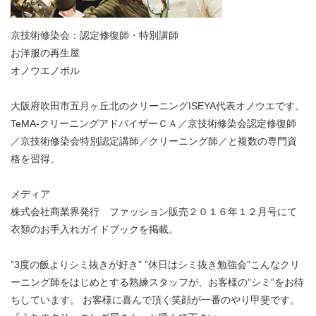
京技術修染会：認定修復師・特別講師
お洋服の再生屋
オノウエノボル
大阪府吹田市五月ヶ丘北のクリーニングISEYA代表オノウエです。
TeMA-クリーニングアドバイザーＣＡ／京技術修染会認定修復師
／京技術修染会特別認定講師／クリーニング師／と複数の専門資
格を習得。
メディア
株式会社商業界発行 ファッション販売２０１６年１２月号にて
衣類のお手入れガイドブックを掲載。
”3度の飯よりシミ抜きが好き” ”休日はシミ抜き勉強会”こんなクリ
ーニング師をはじめとする熟練スタッフが、お客様の”シミ”をお待
ちしています。 お客様に喜んで頂く笑顔が一番のやり甲斐です。