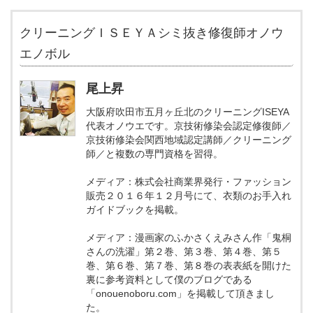
クリーニングＩＳＥＹＡシミ抜き修復師オノウ
エノボル
尾上昇
大阪府吹田市五月ヶ丘北のクリーニングISEYA
代表オノウエです。京技術修染会認定修復師／
京技術修染会関西地域認定講師／クリーニング
師／と複数の専門資格を習得。
メディア：株式会社商業界発行・ファッション
販売２０１６年１２月号にて、衣類のお手入れ
ガイドブックを掲載。
メディア：漫画家のふかさくえみさん作「鬼桐
さんの洗濯」第２巻、第３巻、第４巻、第５
巻、第６巻、第７巻、第８巻の表表紙を開けた
裏に参考資料として僕のブログである
「onouenoboru.com」を掲載して頂きまし
た。