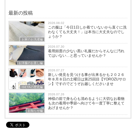
最新の投稿
2026.08.02
この服は「今日1日しか着ていないから直ぐに洗
わなくても大丈夫！」は本当に大丈夫なのでし
ょうか？
お家のお洗濯編
2026.07.30
着用頻度の少ない黒い礼服だからそんなに汚れ
てはいない…と思っていませんか？
お洋服のお直し編
2026.07.27
新しい発見を見つける事が出来るかも２０２６
年８月８日の土曜日は第25回目【YOROZUサロ
ン】ですのでどうぞお越しくださいませ
ISEYAの歴史編
2026.07.26
神様の前で身も心も清めるように大切なお着物
も次の着用や季節へ向けて今一度丁寧に整えて
あげませんか？
お知らせ編