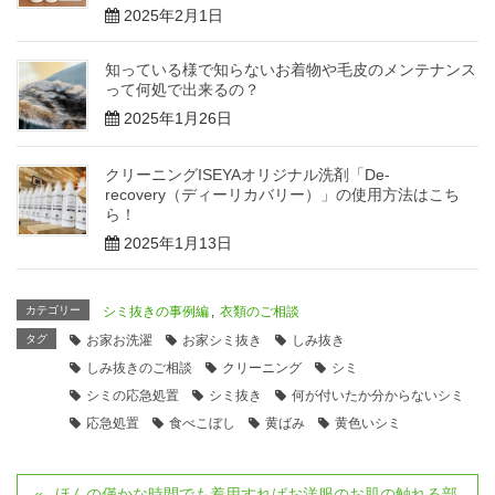
2025年2月1日
知っている様で知らないお着物や毛皮のメンテナンス
って何処で出来るの？
2025年1月26日
クリーニングISEYAオリジナル洗剤「De-
recovery（ディーリカバリー）」の使用方法はこち
ら！
2025年1月13日
カテゴリー
シミ抜きの事例編
,
衣類のご相談
タグ
お家お洗濯
お家シミ抜き
しみ抜き
しみ抜きのご相談
クリーニング
シミ
シミの応急処置
シミ抜き
何が付いたか分からないシミ
応急処置
食べこぼし
黄ばみ
黄色いシミ
ほんの僅かな時間でも着用すればお洋服のお肌の触れる部