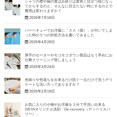
シャツの襟や袖の黄ばみ取りは黄色く目立つ様になっ
てからするのと、そんなに目立たない時にするのとで
費用は変わりますか？
2026年7月18日
バーベキューでお洋服に「スス（煤）」が付いてしま
った時の５つの対処方法を書いてみました
2025年4月28日
厚手のセーターやモコモコダウン製品はもう早めにお
仕舞クリーニング致しましょう
2025年3月24日
色移りや色落ちを出来るだけ防ぐ一点だけで洗うデリ
ケートな洗い方ってありますか？
2025年2月19日
お気に入りの小物やお洋服を３分で手洗い出来る
ISEYAオリジナル洗剤「De-recovery（ディーリカバ
リー）」