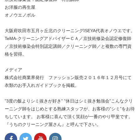
お洋服の再生屋
オノウエノボル
大阪府吹田市五月ヶ丘北のクリーニングISEYA代表オノウエです。
TeMA-クリーニングアドバイザーＣＡ／京技術修染会認定修復師
／京技術修染会特別認定講師／クリーニング師／と複数の専門資
格を習得。
メディア
株式会社商業界発行 ファッション販売２０１６年１２月号にて
衣類のお手入れガイドブックを掲載。
”3度の飯よりシミ抜きが好き” ”休日はシミ抜き勉強会”こんなクリ
ーニング師をはじめとする熟練スタッフが、お客様の”シミ”をお待
ちしています。 お客様に喜んで頂く笑顔が一番のやり甲斐です。
『うちのクリーニング屋さん』と呼んで下さい。