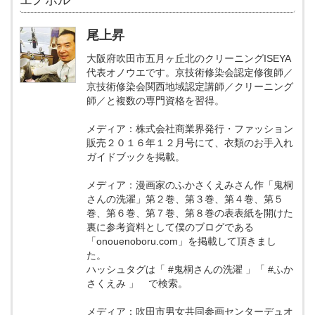
尾上昇
大阪府吹田市五月ヶ丘北のクリーニングISEYA
代表オノウエです。京技術修染会認定修復師／
京技術修染会関西地域認定講師／クリーニング
師／と複数の専門資格を習得。
メディア：株式会社商業界発行・ファッション
販売２０１６年１２月号にて、衣類のお手入れ
ガイドブックを掲載。
メディア：漫画家のふかさくえみさん作「鬼桐
さんの洗濯」第２巻、第３巻、第４巻、第５
巻、第６巻、第７巻、第８巻の表表紙を開けた
裏に参考資料として僕のブログである
「onouenoboru.com」を掲載して頂きまし
た。
ハッシュタグは「 #鬼桐さんの洗濯 」「 #ふか
さくえみ 」 で検索。
メディア：吹田市男女共同参画センターデュオ