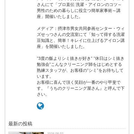
さんにて「プロ直伝 洗濯・アイロンのコツ～
男性のための暮らしに役立つ簡単家事術～講
座」開催いたしました。
メディア：摂津市男女共同参画センター・ウィ
ズせっつさんの交流室にて「知って得する洗濯
豆知識と、簡単！キレイに仕上げるアイロン講
座」を開催いたしました。
”3度の飯よりシミ抜きが好き” ”休日はシミ抜き
勉強会”こんなクリーニング師をはじめとする
熟練スタッフが、お客様の”シミ”をお待ちして
います。
お客様に喜んで頂く笑顔が一番のやり甲斐で
す。『うちのクリーニング屋さん』と呼んで下
さい。
最新の投稿
2026.08.02