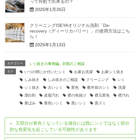
って何処で出来るの？
2025年1月26日
クリーニングISEYAオリジナル洗剤「De-
recovery（ディーリカバリー）」の使用方法はこち
ら！
2025年1月13日
カテゴリー
シミ抜きの事例編
,
衣類のご相談
タグ
いつの間にか付いたシミ
お家お洗濯
お家シミ抜き
しみ抜き
しみ抜きのご相談
クリーニング
シミ
シミ抜き
古いシミ
変色
数年前のシミ
洗濯
漂白剤
皮脂汚れ
襟の色抜け
襟元変色
襟汚れ
黄ばみ
黄色いシミ
黒いシミ
黒ズミ
又部分が黄色くなっている場合には既にシミではなく部分
的な色変化を起こしている可能性があります