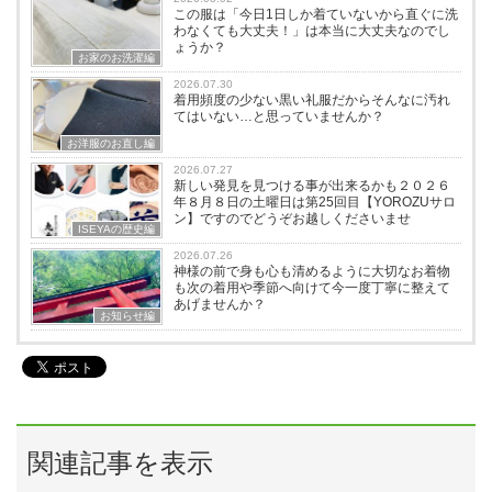
この服は「今日1日しか着ていないから直ぐに洗
わなくても大丈夫！」は本当に大丈夫なのでし
ょうか？
お家のお洗濯編
2026.07.30
着用頻度の少ない黒い礼服だからそんなに汚れ
てはいない…と思っていませんか？
お洋服のお直し編
2026.07.27
新しい発見を見つける事が出来るかも２０２６
年８月８日の土曜日は第25回目【YOROZUサロ
ン】ですのでどうぞお越しくださいませ
ISEYAの歴史編
2026.07.26
神様の前で身も心も清めるように大切なお着物
も次の着用や季節へ向けて今一度丁寧に整えて
あげませんか？
お知らせ編
関連記事を表示