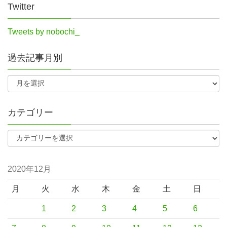
Twitter
Tweets by nobochi_
過去記事月別
カテゴリー
2020年12月
月
火
水
木
金
土
日
1
2
3
4
5
6