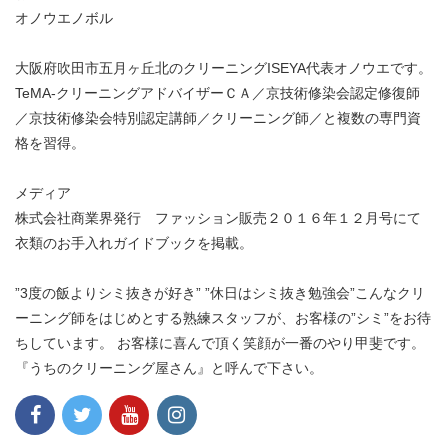
オノウエノボル
大阪府吹田市五月ヶ丘北のクリーニングISEYA代表オノウエです。
TeMA-クリーニングアドバイザーＣＡ／京技術修染会認定修復師
／京技術修染会特別認定講師／クリーニング師／と複数の専門資
格を習得。
メディア
株式会社商業界発行 ファッション販売２０１６年１２月号にて
衣類のお手入れガイドブックを掲載。
”3度の飯よりシミ抜きが好き” ”休日はシミ抜き勉強会”こんなクリ
ーニング師をはじめとする熟練スタッフが、お客様の”シミ”をお待
ちしています。 お客様に喜んで頂く笑顔が一番のやり甲斐です。
『うちのクリーニング屋さん』と呼んで下さい。