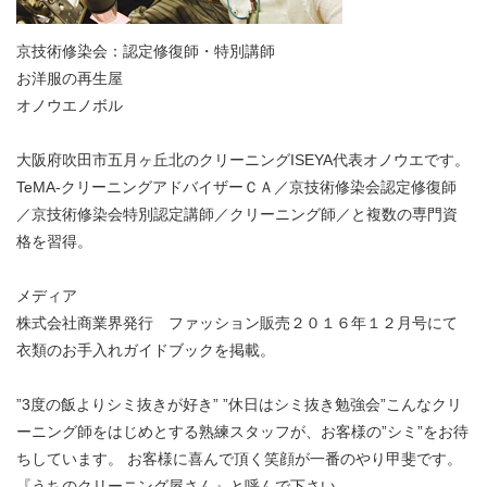
京技術修染会：認定修復師・特別講師
お洋服の再生屋
オノウエノボル
大阪府吹田市五月ヶ丘北のクリーニングISEYA代表オノウエです。
TeMA-クリーニングアドバイザーＣＡ／京技術修染会認定修復師
／京技術修染会特別認定講師／クリーニング師／と複数の専門資
格を習得。
メディア
株式会社商業界発行 ファッション販売２０１６年１２月号にて
衣類のお手入れガイドブックを掲載。
”3度の飯よりシミ抜きが好き” ”休日はシミ抜き勉強会”こんなクリ
ーニング師をはじめとする熟練スタッフが、お客様の”シミ”をお待
ちしています。 お客様に喜んで頂く笑顔が一番のやり甲斐です。
『うちのクリーニング屋さん』と呼んで下さい。