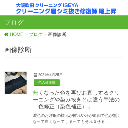
ブログ
HOME
ブログ
画像診断
画像診断
2021年4月25日
色の修正編
無くなった色を再びお直しするクリ
ーニングや染み抜きとは違う手法の
「色修正（染色補正）」
濃色のお洋服の襟元が擦れや汗が原因で色が無く
なって白くなってしまってもそれ直せる …