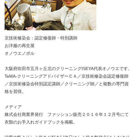
京技術修染会：認定修復師・特別講師
お洋服の再生屋
オノウエノボル
大阪府吹田市五月ヶ丘北のクリーニングISEYA代表オノウエです。
TeMA-クリーニングアドバイザーＣＡ／京技術修染会認定修復師
／京技術修染会特別認定講師／クリーニング師／と複数の専門資
格を習得。
メディア
株式会社商業界発行 ファッション販売２０１６年１２月号にて
衣類のお手入れガイドブックを掲載。