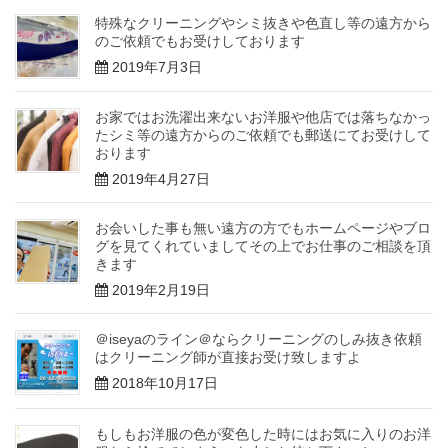
特殊なクリーニングやシミ抜きや色直し等の遠方から
のご依頼でもお受けしております
2019年7月3日
お家ではお洗濯出来ないお洋服や他店では落ちなかっ
たシミ等の遠方からのご依頼でも郵送にてお受けして
おります
2019年4月27日
お会いした事も無い遠方の方でもホームページやブロ
グを見てくれていましてその上でお仕事のご相談を頂
きます
2019年2月19日
＠iseyaのライン＠ならクリーニングのしみ抜き依頼
はクリーニング師が直接お受け致しますよ
2018年10月17日
もしもお洋服の色が変色した時にはお気に入りのお洋