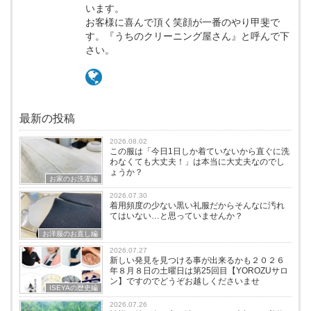
います。
お客様に喜んで頂く笑顔が一番のやり甲斐で
す。『うちのクリーニング屋さん』と呼んで下
さい。
最新の投稿
2026.08.02
この服は「今日1日しか着ていないから直ぐに洗
わなくても大丈夫！」は本当に大丈夫なのでし
ょうか？
お家のお洗濯編
2026.07.30
着用頻度の少ない黒い礼服だからそんなに汚れ
てはいない…と思っていませんか？
お洋服のお直し編
2026.07.27
新しい発見を見つける事が出来るかも２０２６
年８月８日の土曜日は第25回目【YOROZUサロ
ン】ですのでどうぞお越しくださいませ
ISEYAの歴史編
2026.07.26