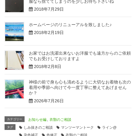
服なら捨ててしまうのを少しお待ち下さいね
2018年7月29日
ホームページのリニューアルを致しました♪
2018年2月19日
お家ではお洗濯出来ないお洋服でも遠方からのご依頼
でもお受けしておりますよ
2018年2月8日
神様の前で身も心も清めるように大切なお着物も次の
着用や季節へ向けて今一度丁寧に整えてあげません
か？
2026年7月26日
カテゴリー
お知らせ編
,
衣類のご相談
タグ
しみ抜きのご相談
マンツーマントーク
ライン@
染色補正
色修正
衣類のご相談