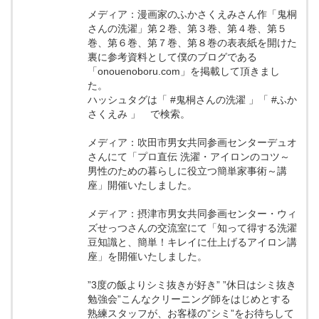
メディア：漫画家のふかさくえみさん作「鬼桐
さんの洗濯」第２巻、第３巻、第４巻、第５
巻、第６巻、第７巻、第８巻の表表紙を開けた
裏に参考資料として僕のブログである
「onouenoboru.com」を掲載して頂きまし
た。
ハッシュタグは「 #鬼桐さんの洗濯 」「 #ふか
さくえみ 」 で検索。
メディア：吹田市男女共同参画センターデュオ
さんにて「プロ直伝 洗濯・アイロンのコツ～
男性のための暮らしに役立つ簡単家事術～講
座」開催いたしました。
メディア：摂津市男女共同参画センター・ウィ
ズせっつさんの交流室にて「知って得する洗濯
豆知識と、簡単！キレイに仕上げるアイロン講
座」を開催いたしました。
”3度の飯よりシミ抜きが好き” ”休日はシミ抜き
勉強会”こんなクリーニング師をはじめとする
熟練スタッフが、お客様の”シミ”をお待ちして