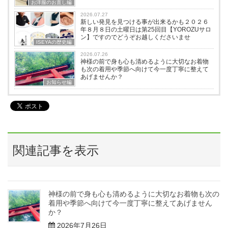
お洋服のお直し編
2026.07.27
新しい発見を見つける事が出来るかも２０２６
年８月８日の土曜日は第25回目【YOROZUサロ
ン】ですのでどうぞお越しくださいませ
ISEYAの歴史編
2026.07.26
神様の前で身も心も清めるように大切なお着物
も次の着用や季節へ向けて今一度丁寧に整えて
あげませんか？
お知らせ編
関連記事を表示
神様の前で身も心も清めるように大切なお着物も次の
着用や季節へ向けて今一度丁寧に整えてあげません
か？
2026年7月26日