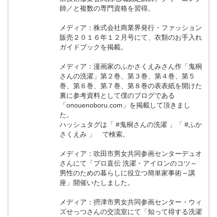
師／と複数の専門資格を習得。
メディア：株式会社商業界発行・ファッション
販売２０１６年１２月号にて、衣類のお手入れ
ガイドブックを掲載。
メディア：漫画家のふかさくえみさん作「鬼桐
さんの洗濯」第２巻、第３巻、第４巻、第５
巻、第６巻、第７巻、第８巻の表表紙を開けた
裏に参考資料として僕のブログである
「onouenoboru.com」を掲載して頂きまし
た。
ハッシュタグは「 #鬼桐さんの洗濯 」「 #ふか
さくえみ 」 で検索。
メディア：吹田市男女共同参画センターデュオ
さんにて「プロ直伝 洗濯・アイロンのコツ～
男性のための暮らしに役立つ簡単家事術～講
座」開催いたしました。
メディア：摂津市男女共同参画センター・ウィ
ズせっつさんの交流室にて「知って得する洗濯