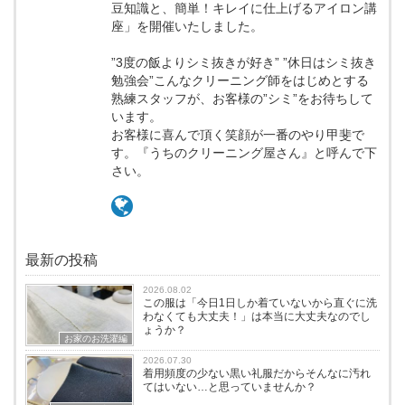
豆知識と、簡単！キレイに仕上げるアイロン講
座」を開催いたしました。
”3度の飯よりシミ抜きが好き” ”休日はシミ抜き
勉強会”こんなクリーニング師をはじめとする
熟練スタッフが、お客様の”シミ”をお待ちして
います。
お客様に喜んで頂く笑顔が一番のやり甲斐で
す。『うちのクリーニング屋さん』と呼んで下
さい。
最新の投稿
2026.08.02
この服は「今日1日しか着ていないから直ぐに洗
わなくても大丈夫！」は本当に大丈夫なのでし
ょうか？
お家のお洗濯編
2026.07.30
着用頻度の少ない黒い礼服だからそんなに汚れ
てはいない…と思っていませんか？