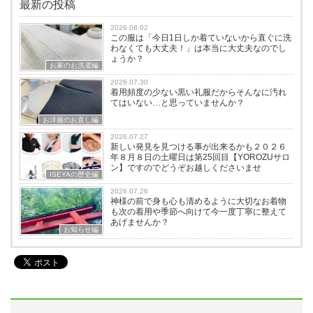
最新の投稿
2026.08.02
この服は「今日1日しか着ていないから直ぐに洗
わなくても大丈夫！」は本当に大丈夫なのでし
ょうか？
お家のお洗濯編
2026.07.30
着用頻度の少ない黒い礼服だからそんなに汚れ
てはいない…と思っていませんか？
お洋服のお直し編
2026.07.27
新しい発見を見つける事が出来るかも２０２６
年８月８日の土曜日は第25回目【YOROZUサロ
ン】ですのでどうぞお越しくださいませ
ISEYAの歴史編
2026.07.26
神様の前で身も心も清めるように大切なお着物
も次の着用や季節へ向けて今一度丁寧に整えて
あげませんか？
お知らせ編