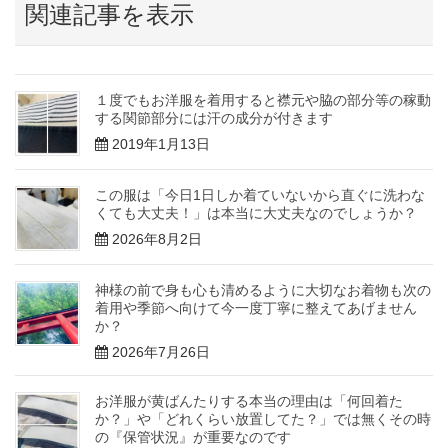
関連記事を表示
１度でもお洋服を着用すると襟元や脇の部分等の稼動
する関節部分には汗の成分が付きます
2019年1月13日
この服は「今日1日しか着ていないから直ぐに洗わな
くても大丈夫！」は本当に大丈夫なのでしょうか？
2026年8月2日
神様の前で身も心も清めるように大切なお着物も次の
着用や季節へ向けて今一度丁寧に整えてあげません
か？
2026年7月26日
お洋服が黄ばんたりする本当の理由は「何回着た
か？」や「どれくらい放置してた？」では無くその時
の『保管状況』が重要なのです