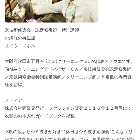
京技術修染会：認定修復師・特別講師
お洋服の再生屋
オノウエノボル
大阪府吹田市五月ヶ丘北のクリーニングISEYA代表オノウエです。
TeMA-クリーニングアドバイザーＣＡ／京技術修染会認定修復師
／京技術修染会特別認定講師／クリーニング師／と複数の専門資
格を習得。
メディア
株式会社商業界発行 ファッション販売２０１６年１２月号にて
衣類のお手入れガイドブックを掲載。
”3度の飯よりシミ抜きが好き” ”休日はシミ抜き勉強会”こんなクリ
ーニング師をはじめとする熟練スタッフが、お客様の”シミ”をお待