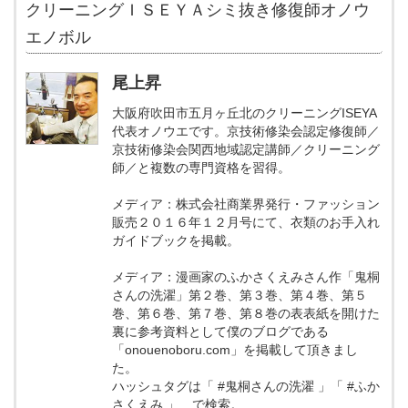
クリーニングＩＳＥＹＡシミ抜き修復師オノウ
エノボル
尾上昇
大阪府吹田市五月ヶ丘北のクリーニングISEYA
代表オノウエです。京技術修染会認定修復師／
京技術修染会関西地域認定講師／クリーニング
師／と複数の専門資格を習得。
メディア：株式会社商業界発行・ファッション
販売２０１６年１２月号にて、衣類のお手入れ
ガイドブックを掲載。
メディア：漫画家のふかさくえみさん作「鬼桐
さんの洗濯」第２巻、第３巻、第４巻、第５
巻、第６巻、第７巻、第８巻の表表紙を開けた
裏に参考資料として僕のブログである
「onouenoboru.com」を掲載して頂きまし
た。
ハッシュタグは「 #鬼桐さんの洗濯 」「 #ふか
さくえみ 」 で検索。