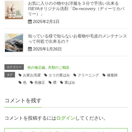
お気に入りの小物やお洋服を３分で手洗い出来る
ISEYAオリジナル洗剤「De-recovery（ディーリカバ
リー）」
2025年2月1日
知っている様で知らないお着物や毛皮のメンテナンス
って何処で出来るの？
2025年1月26日
カテゴリー
色の修正編
,
衣類のご相談
タグ
お家お洗濯
エリの黄ばみ
クリーニング
修復師
色
色修正
襟
黄ばみ
コメントを残す
コメントを投稿するには
ログイン
してください。