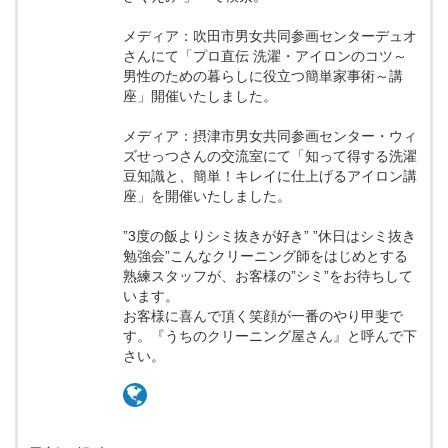
メディア：吹田市男女共同参画センターデュオ
さんにて「プロ直伝 洗濯・アイロンのコツ～
男性のための暮らしに役立つ簡単家事術～講
座」開催いたしました。
メディア：摂津市男女共同参画センター・ウィ
ズせっつさんの交流室にて「知って得する洗濯
豆知識と、簡単！キレイに仕上げるアイロン講
座」を開催いたしました。
”3度の飯よりシミ抜きが好き” ”休日はシミ抜き
勉強会”こんなクリーニング師をはじめとする
熟練スタッフが、お客様の”シミ”をお待ちして
います。
お客様に喜んで頂く笑顔が一番のやり甲斐で
す。『うちのクリーニング屋さん』と呼んで下
さい。