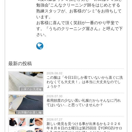
勉強会”こんなクリーニング師をはじめとする
熟練スタッフが、お客様の”シミ”をお待ちして
います。
お客様に喜んで頂く笑顔が一番のやり甲斐で
す。『うちのクリーニング屋さん』と呼んで下
さい。
最新の投稿
2026.08.02
この服は「今日1日しか着ていないから直ぐに洗
わなくても大丈夫！」は本当に大丈夫なのでし
ょうか？
お家のお洗濯編
2026.07.30
着用頻度の少ない黒い礼服だからそんなに汚れ
てはいない…と思っていませんか？
お洋服のお直し編
2026.07.27
新しい発見を見つける事が出来るかも２０２６
年８月８日の土曜日は第25回目【YOROZUサロ