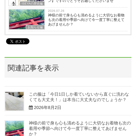
ン】ですのでどうぞお越しくださいませ
ISEYAの歴史編
2026.07.26
神様の前で身も心も清めるように大切なお着物
も次の着用や季節へ向けて今一度丁寧に整えて
あげませんか？
お知らせ編
関連記事を表示
この服は「今日1日しか着ていないから直ぐに洗わな
くても大丈夫！」は本当に大丈夫なのでしょうか？
2026年8月2日
神様の前で身も心も清めるように大切なお着物も次の
着用や季節へ向けて今一度丁寧に整えてあげません
か？