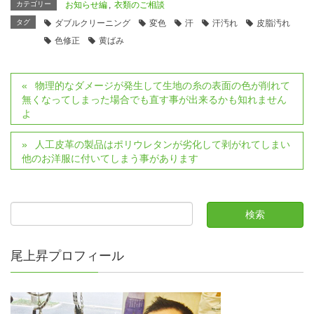
カテゴリー
お知らせ編
,
衣類のご相談
タグ
ダブルクリーニング
変色
汗
汗汚れ
皮脂汚れ
色修正
黄ばみ
物理的なダメージが発生して生地の糸の表面の色が削れて
無くなってしまった場合でも直す事が出来るかも知れません
よ
人工皮革の製品はポリウレタンが劣化して剥がれてしまい
他のお洋服に付いてしまう事があります
尾上昇プロフィール