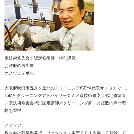
京技術修染会：認定修復師・特別講師
お洋服の再生屋
オノウエノボル
大阪府吹田市五月ヶ丘北のクリーニングISEYA代表オノウエです。
TeMA-クリーニングアドバイザーＣＡ／京技術修染会認定修復師
／京技術修染会特別認定講師／クリーニング師／と複数の専門資
格を習得。
メディア
株式会社商業界発行 ファッション販売２０１６年１２月号にて