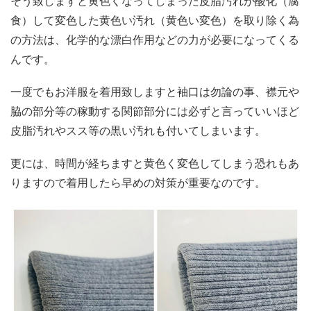
そう致しますと黄色くなってしまった皮脂汚れが酸化（腐
食）して変色した黄色い汚れ（黄色い変色）を取り除く為
の方法は、化学的な漂白作用などの力が必要になってくる
んです。
一度でもお洋服を着用致しますと袖口は勿論の事、襟元や
脇の部分等の稼動する関節部分には必ずと言っていいほど
皮脂汚れやスス等の黒い汚れも付いてしまいます。
更には、時間が経ちますと黄色く変色してしまう恐れもあ
りますので着用したら早めの対策が重要なのです。