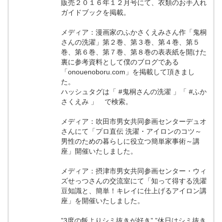
販売２０１６年１２月号にて、衣類のお手入れ
ガイドブックを掲載。
メディア：漫画家のふかさくえみさん作「鬼桐
さんの洗濯」第２巻、第３巻、第４巻、第５
巻、第６巻、第７巻、第８巻の表表紙を開けた
裏に参考資料として僕のブログである
「onouenoboru.com」を掲載して頂きまし
た。
ハッシュタグは「 #鬼桐さんの洗濯 」「 #ふか
さくえみ 」 で検索。
メディア：吹田市男女共同参画センターデュオ
さんにて「プロ直伝 洗濯・アイロンのコツ～
男性のための暮らしに役立つ簡単家事術～講
座」開催いたしました。
メディア：摂津市男女共同参画センター・ウィ
ズせっつさんの交流室にて「知って得する洗濯
豆知識と、簡単！キレイに仕上げるアイロン講
座」を開催いたしました。
”3度の飯よりシミ抜きが好き” ”休日はシミ抜き