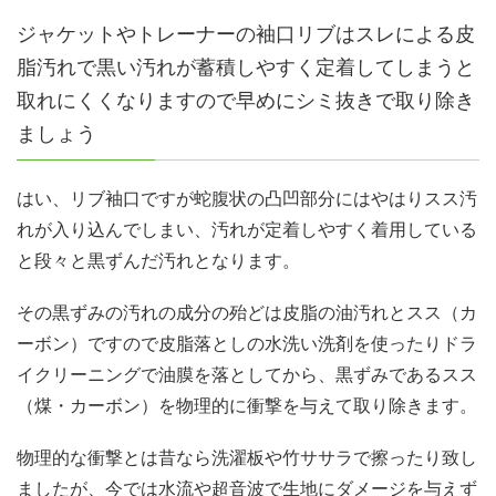
ジャケットやトレーナーの袖口リブはスレによる皮
脂汚れで黒い汚れが蓄積しやすく定着してしまうと
取れにくくなりますので早めにシミ抜きで取り除き
ましょう
はい、リブ袖口ですが蛇腹状の凸凹部分にはやはりスス汚
れが入り込んでしまい、汚れが定着しやすく着用している
と段々と黒ずんだ汚れとなります。
その黒ずみの汚れの成分の殆どは皮脂の油汚れとスス（カ
ーボン）ですので皮脂落としの水洗い洗剤を使ったりドラ
イクリーニングで油膜を落としてから、黒ずみであるスス
（煤・カーボン）を物理的に衝撃を与えて取り除きます。
物理的な衝撃とは昔なら洗濯板や竹ササラで擦ったり致し
ましたが、今では水流や超音波で生地にダメージを与えず