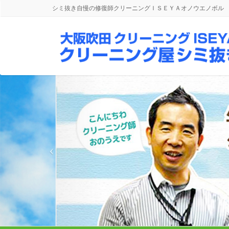
シミ抜き自慢の修復師クリーニングＩＳＥＹＡオノウエノボル