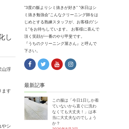
”3度の飯よりシミ抜きが好き” ”休日はシ
ミ抜き勉強会”こんなクリーニング師をは
じめとする熟練スタッフが、お客様の”シ
ミ”をお待ちしています。 お客様に喜んで
化し
頂く笑顔が一番のやり甲斐です。
『うちのクリーニング屋さん』と呼んで
下さい。
沢山浮
最新記事
ります
この服は「今日1日しか着
ていないから直ぐに洗わ
なくても大丈夫！」は本
当に大丈夫なのでしょう
か？
れやシ