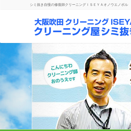
シミ抜き自慢の修復師クリーニングＩＳＥＹＡオノウエノボル