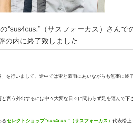
sus4cus.”（サスフォーカス）さんで
評の内に終了致しました
実演」を行いまして、途中では雷と豪雨にあいながらも無事に終
雨と言う外出するには中々大変な日々に関わらず足を運んで下
ある
セレクトショップ”sus4cus.”（サスフォーカス）
代表松上