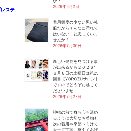
か？
2026年8月2日
プレステ
着用頻度の少ない黒い礼
服だからそんなに汚れて
はいない…と思っていま
せんか？
2026年7月30日
新しい発見を見つける事
が出来るかも２０２６年
８月８日の土曜日は第25
回目【YOROZUサロン】
ですのでどうぞお越しく
ださいませ
2026年7月27日
神様の前で身も心も清め
るように大切なお着物も
次の着用や季節へ向けて
今一度丁寧に整えてあげ