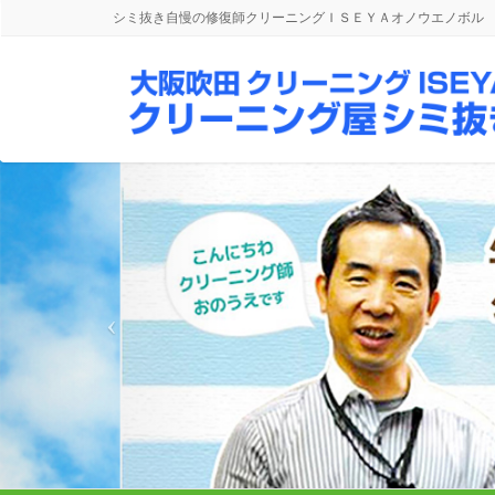
シミ抜き自慢の修復師クリーニングＩＳＥＹＡオノウエノボル