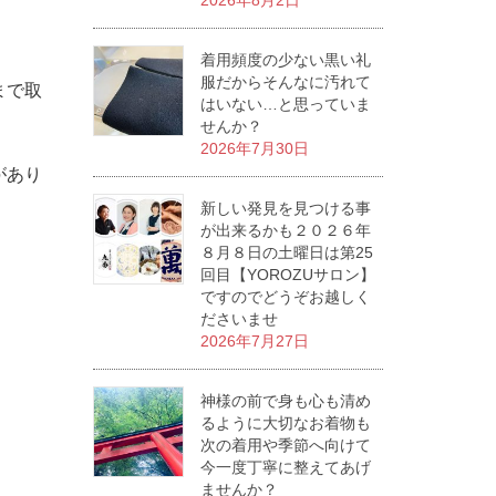
2026年8月2日
着用頻度の少ない黒い礼
服だからそんなに汚れて
まで取
はいない…と思っていま
せんか？
2026年7月30日
があり
新しい発見を見つける事
が出来るかも２０２６年
８月８日の土曜日は第25
回目【YOROZUサロン】
ですのでどうぞお越しく
ださいませ
2026年7月27日
神様の前で身も心も清め
るように大切なお着物も
次の着用や季節へ向けて
今一度丁寧に整えてあげ
ませんか？