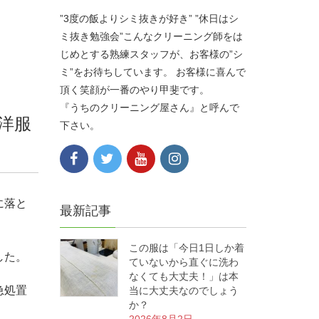
”3度の飯よりシミ抜きが好き” ”休日はシ
ミ抜き勉強会”こんなクリーニング師をは
じめとする熟練スタッフが、お客様の”シ
ミ”をお待ちしています。 お客様に喜んで
頂く笑顔が一番のやり甲斐です。
『うちのクリーニング屋さん』と呼んで
洋服
下さい。
に落と
最新記事
この服は「今日1日しか着
した。
ていないから直ぐに洗わ
なくても大丈夫！」は本
急処置
当に大丈夫なのでしょう
か？