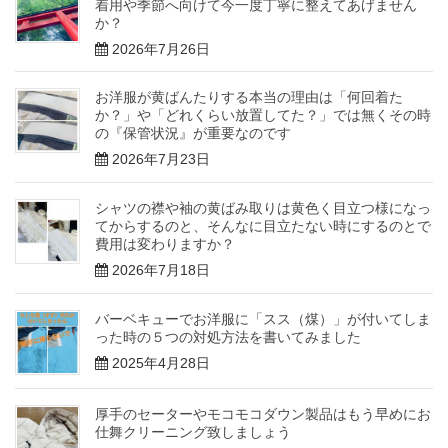
着用や季節へ向けて今一度丁寧に整えてあげません
か？
2026年7月26日
お洋服が黄ばんたりする本当の理由は「何回着た
か？」や「どれくらい放置してた？」では無くその時
の『保管状況』が重要なのです
2026年7月23日
シャツの襟や袖の黄ばみ取りは黄色く目立つ様になっ
てからするのと、そんなに目立たない時にするのとで
費用は変わりますか？
2026年7月18日
バーベキューでお洋服に「スス（煤）」が付いてしま
った時の５つの対処方法を書いてみました
2025年4月28日
厚手のセーターやモコモコダウン製品はもう早めにお
仕舞クリーニング致しましょう