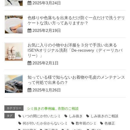
2025年3月24日
色移りや色落ちを出来るだけ防ぐ一点だけで洗うデリ
ケートな洗い方ってありますか？
2025年2月19日
お気に入りの小物やお洋服を３分で手洗い出来る
ISEYAオリジナル洗剤「De-recovery（ディーリカバ
リー）」
2025年2月1日
知っている様で知らないお着物や毛皮のメンテナンス
って何処で出来るの？
2025年1月26日
カテゴリー
シミ抜きの事例編
,
衣類のご相談
タグ
いつの間にか付いたシミ
しみ抜き
しみ抜きのご相談
何が付いたか分からないシミ
数年前のシミ
色修正