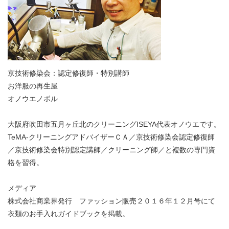
京技術修染会：認定修復師・特別講師
お洋服の再生屋
オノウエノボル
大阪府吹田市五月ヶ丘北のクリーニングISEYA代表オノウエです。
TeMA-クリーニングアドバイザーＣＡ／京技術修染会認定修復師
／京技術修染会特別認定講師／クリーニング師／と複数の専門資
格を習得。
メディア
株式会社商業界発行 ファッション販売２０１６年１２月号にて
衣類のお手入れガイドブックを掲載。