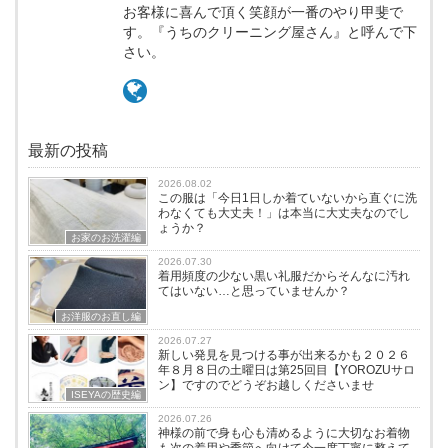
お客様に喜んで頂く笑顔が一番のやり甲斐で
す。『うちのクリーニング屋さん』と呼んで下
さい。
最新の投稿
2026.08.02
この服は「今日1日しか着ていないから直ぐに洗
わなくても大丈夫！」は本当に大丈夫なのでし
ょうか？
お家のお洗濯編
2026.07.30
着用頻度の少ない黒い礼服だからそんなに汚れ
てはいない…と思っていませんか？
お洋服のお直し編
2026.07.27
新しい発見を見つける事が出来るかも２０２６
年８月８日の土曜日は第25回目【YOROZUサロ
ン】ですのでどうぞお越しくださいませ
ISEYAの歴史編
2026.07.26
神様の前で身も心も清めるように大切なお着物
も次の着用や季節へ向けて今一度丁寧に整えて