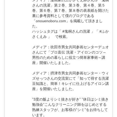
メディア：漫画家のふかさくえみさん作「鬼桐
さんの洗濯」第２巻、第３巻、第４巻、第５
巻、第６巻、第７巻、第８巻の表表紙を開けた
裏に参考資料として僕のブログである
「onouenoboru.com」を掲載して頂きまし
た。
ハッシュタグは「 #鬼桐さんの洗濯 」「 #ふか
さくえみ 」 で検索。
メディア：吹田市男女共同参画センターデュオ
さんにて「プロ直伝 洗濯・アイロンのコツ～
男性のための暮らしに役立つ簡単家事術～講
座」開催いたしました。
メディア：摂津市男女共同参画センター・ウィ
ズせっつさんの交流室にて「知って得する洗濯
豆知識と、簡単！キレイに仕上げるアイロン講
座」を開催いたしました。
”3度の飯よりシミ抜きが好き” ”休日はシミ抜き
勉強会”こんなクリーニング師をはじめとする
熟練スタッフが、お客様の”シミ”をお待ちして
います。