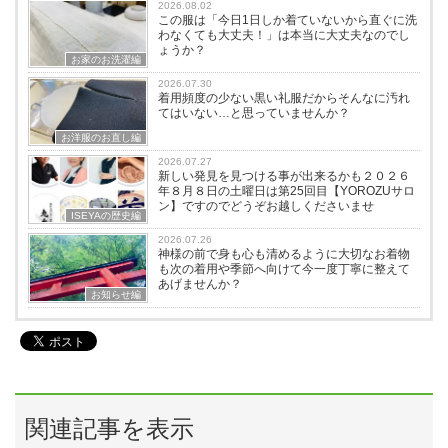
2026.08.02
この服は「今日1日しか着ていないから直ぐに洗
わなくても大丈夫！」は本当に大丈夫なのでし
ょうか？
お家のお洗濯編
2026.07.30
着用頻度の少ない黒い礼服だからそんなに汚れ
てはいない…と思っていませんか？
お洋服のお直し編
2026.07.27
新しい発見を見つける事が出来るかも２０２６
年８月８日の土曜日は第25回目【YOROZUサロ
ン】ですのでどうぞお越しくださいませ
ISEYAの歴史編
2026.07.26
神様の前で身も心も清めるように大切なお着物
も次の着用や季節へ向けて今一度丁寧に整えて
あげませんか？
お知らせ編
関連記事を表示