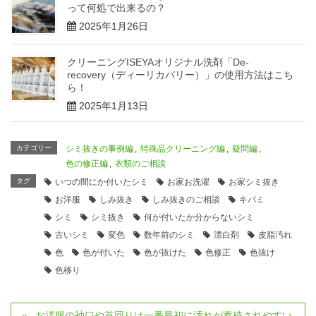
って何処で出来るの？
2025年1月26日
クリーニングISEYAオリジナル洗剤「De-
recovery（ディーリカバリー）」の使用方法はこち
ら！
2025年1月13日
カテゴリー
シミ抜きの事例編
,
特殊品クリーニング編
,
疑問編
,
色の修正編
,
衣類のご相談
タグ
いつの間にか付いたシミ
お家お洗濯
お家シミ抜き
お洋服
しみ抜き
しみ抜きのご相談
キバミ
シミ
シミ抜き
何が付いたか分からないシミ
古いシミ
変色
数年前のシミ
漂白剤
皮脂汚れ
色
色が付いた
色が抜けた
色修正
色抜け
色移り
お洋服の袖口や首回りは一番最初に汚れが蓄積されやすい