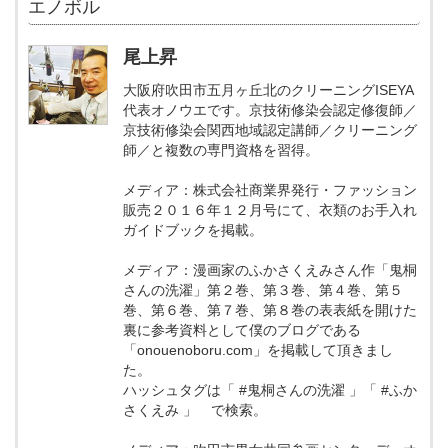
エノボル
尾上昇
大阪府吹田市五月ヶ丘北のクリーニングISEYA
代表オノウエです。京技術修染会認定修復師／
京技術修染会関西地域認定講師／クリーニング
師／と複数の専門資格を習得。
メディア：株式会社商業界発行・ファッション
販売２０１６年１２月号にて、衣類のお手入れ
ガイドブックを掲載。
メディア：漫画家のふかさくえみさん作「鬼桐
さんの洗濯」第２巻、第３巻、第４巻、第５
巻、第６巻、第７巻、第８巻の表表紙を開けた
裏に参考資料として僕のブログである
「onouenoboru.com」を掲載して頂きまし
た。
ハッシュタグは「 #鬼桐さんの洗濯 」「 #ふか
さくえみ 」 で検索。