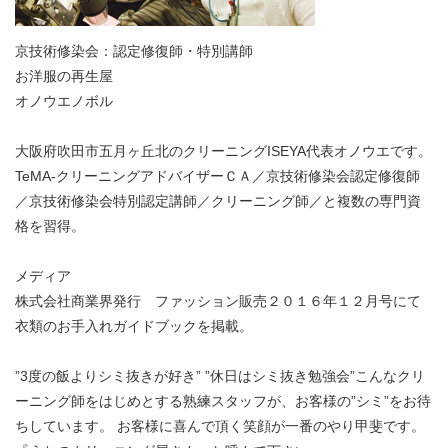
京技術修染会：認定修復師・特別講師
お洋服の再生屋
オノウエノボル
大阪府吹田市五月ヶ丘北のクリーニングISEYA代表オノウエです。
TeMA-クリーニングアドバイザーＣＡ／京技術修染会認定修復師
／京技術修染会特別認定講師／クリーニング師／と複数の専門資
格を習得。
メディア
株式会社商業界発行 ファッション販売２０１６年１２月号にて
衣類のお手入れガイドブックを掲載。
”3度の飯よりシミ抜きが好き” ”休日はシミ抜き勉強会”こんなクリ
ーニング師をはじめとする熟練スタッフが、お客様の”シミ”をお待
ちしています。 お客様に喜んで頂く笑顔が一番のやり甲斐です。