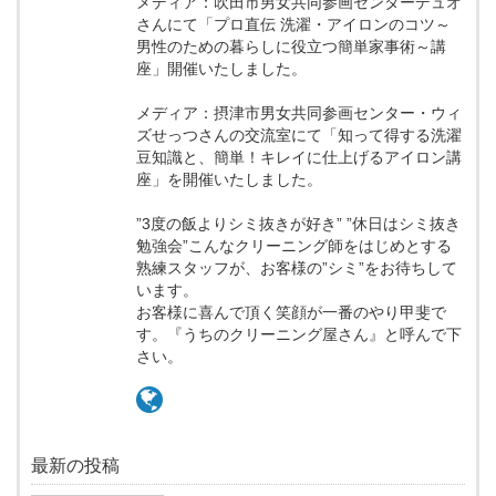
メディア：吹田市男女共同参画センターデュオ
さんにて「プロ直伝 洗濯・アイロンのコツ～
男性のための暮らしに役立つ簡単家事術～講
座」開催いたしました。
メディア：摂津市男女共同参画センター・ウィ
ズせっつさんの交流室にて「知って得する洗濯
豆知識と、簡単！キレイに仕上げるアイロン講
座」を開催いたしました。
”3度の飯よりシミ抜きが好き” ”休日はシミ抜き
勉強会”こんなクリーニング師をはじめとする
熟練スタッフが、お客様の”シミ”をお待ちして
います。
お客様に喜んで頂く笑顔が一番のやり甲斐で
す。『うちのクリーニング屋さん』と呼んで下
さい。
最新の投稿