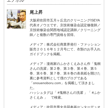
エノボル
尾上昇
大阪府吹田市五月ヶ丘北のクリーニングISEYA
代表オノウエです。京技術修染会認定修復師／
京技術修染会関西地域認定講師／クリーニング
師／と複数の専門資格を習得。
メディア：株式会社商業界発行・ファッション
販売２０１６年１２月号にて、衣類のお手入れ
ガイドブックを掲載。
メディア：漫画家のふかさくえみさん作「鬼桐
さんの洗濯」第２巻、第３巻、第４巻、第５
巻、第６巻、第７巻、第８巻の表表紙を開けた
裏に参考資料として僕のブログである
「onouenoboru.com」を掲載して頂きまし
た。
ハッシュタグは「 #鬼桐さんの洗濯 」「 #ふか
さくえみ 」 で検索。
メディア：吹田市男女共同参画センターデュオ