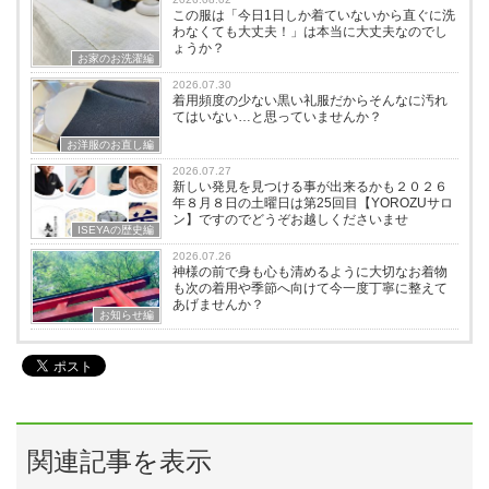
この服は「今日1日しか着ていないから直ぐに洗
わなくても大丈夫！」は本当に大丈夫なのでし
ょうか？
お家のお洗濯編
2026.07.30
着用頻度の少ない黒い礼服だからそんなに汚れ
てはいない…と思っていませんか？
お洋服のお直し編
2026.07.27
新しい発見を見つける事が出来るかも２０２６
年８月８日の土曜日は第25回目【YOROZUサロ
ン】ですのでどうぞお越しくださいませ
ISEYAの歴史編
2026.07.26
神様の前で身も心も清めるように大切なお着物
も次の着用や季節へ向けて今一度丁寧に整えて
あげませんか？
お知らせ編
関連記事を表示