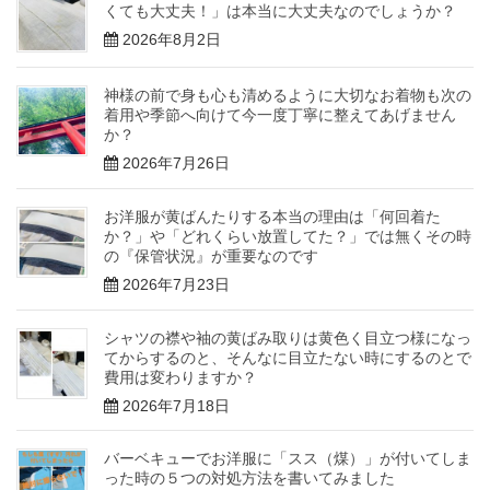
くても大丈夫！」は本当に大丈夫なのでしょうか？
2026年8月2日
神様の前で身も心も清めるように大切なお着物も次の
着用や季節へ向けて今一度丁寧に整えてあげません
か？
2026年7月26日
お洋服が黄ばんたりする本当の理由は「何回着た
か？」や「どれくらい放置してた？」では無くその時
の『保管状況』が重要なのです
2026年7月23日
シャツの襟や袖の黄ばみ取りは黄色く目立つ様になっ
てからするのと、そんなに目立たない時にするのとで
費用は変わりますか？
2026年7月18日
バーベキューでお洋服に「スス（煤）」が付いてしま
った時の５つの対処方法を書いてみました