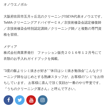
オノウエノボル
大阪府吹田市五月ヶ丘北のクリーニングISEYA代表オノウエです。
TeMA-クリーニングアドバイザーＣＡ／京技術修染会認定修復師
／京技術修染会特別認定講師／クリーニング師／と複数の専門資
格を習得。
メディア
株式会社商業界発行 ファッション販売２０１６年１２月号にて
衣類のお手入れガイドブックを掲載。
”3度の飯よりシミ抜きが好き” ”休日はシミ抜き勉強会”こんなクリ
ーニング師をはじめとする熟練スタッフが、お客様の”シミ”をお待
ちしています。 お客様に喜んで頂く笑顔が一番のやり甲斐です。
『うちのクリーニング屋さん』と呼んで下さい。