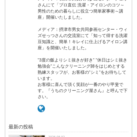
さんにて「プロ直伝 洗濯・アイロンのコツ～
男性のための暮らしに役立つ簡単家事術～講
座」開催いたしました。
メディア：摂津市男女共同参画センター・ウィ
ズせっつさんの交流室にて「知って得する洗濯
豆知識と、簡単！キレイに仕上げるアイロン講
座」を開催いたしました。
”3度の飯よりシミ抜きが好き” ”休日はシミ抜き
勉強会”こんなクリーニング師をはじめとする
熟練スタッフが、お客様の”シミ”をお待ちして
います。
お客様に喜んで頂く笑顔が一番のやり甲斐で
す。『うちのクリーニング屋さん』と呼んで下
さい。
最新の投稿
2026.08.02