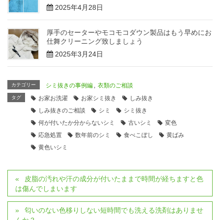
2025年4月28日
厚手のセーターやモコモコダウン製品はもう早めにお
仕舞クリーニング致しましょう
2025年3月24日
カテゴリー
シミ抜きの事例編
,
衣類のご相談
タグ
お家お洗濯
お家シミ抜き
しみ抜き
しみ抜きのご相談
シミ
シミ抜き
何が付いたか分からないシミ
古いシミ
変色
応急処置
数年前のシミ
食べこぼし
黄ばみ
黄色いシミ
皮脂の汚れや汗の成分が付いたままで時間が経ちますと色
は傷んでしまいます
匂いのない色移りしない短時間でも洗える洗剤はありませ
んか？