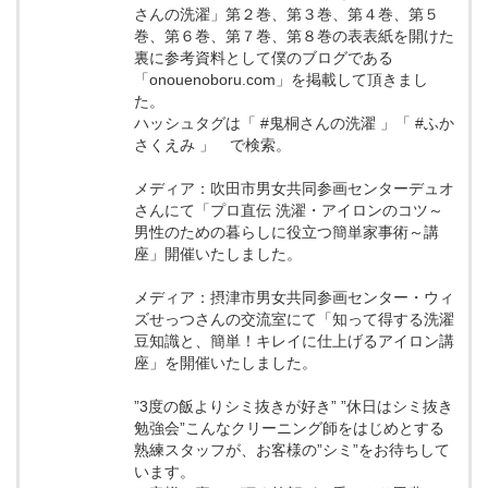
さんの洗濯」第２巻、第３巻、第４巻、第５
巻、第６巻、第７巻、第８巻の表表紙を開けた
裏に参考資料として僕のブログである
「onouenoboru.com」を掲載して頂きまし
た。
ハッシュタグは「 #鬼桐さんの洗濯 」「 #ふか
さくえみ 」 で検索。
メディア：吹田市男女共同参画センターデュオ
さんにて「プロ直伝 洗濯・アイロンのコツ～
男性のための暮らしに役立つ簡単家事術～講
座」開催いたしました。
メディア：摂津市男女共同参画センター・ウィ
ズせっつさんの交流室にて「知って得する洗濯
豆知識と、簡単！キレイに仕上げるアイロン講
座」を開催いたしました。
”3度の飯よりシミ抜きが好き” ”休日はシミ抜き
勉強会”こんなクリーニング師をはじめとする
熟練スタッフが、お客様の”シミ”をお待ちして
います。