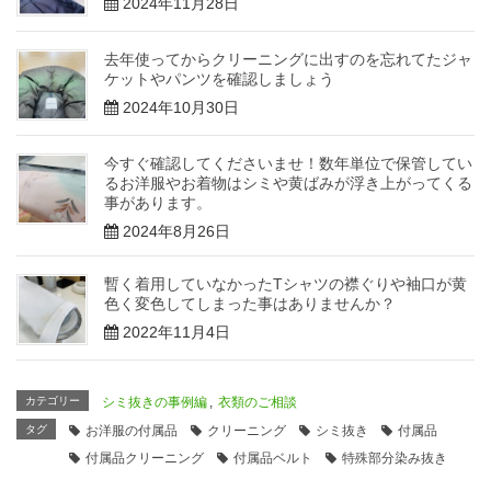
2024年11月28日
去年使ってからクリーニングに出すのを忘れてたジャ
ケットやパンツを確認しましょう
2024年10月30日
今すぐ確認してくださいませ！数年単位で保管してい
るお洋服やお着物はシミや黄ばみが浮き上がってくる
事があります。
2024年8月26日
暫く着用していなかったTシャツの襟ぐりや袖口が黄
色く変色してしまった事はありませんか？
2022年11月4日
カテゴリー
シミ抜きの事例編
,
衣類のご相談
タグ
お洋服の付属品
クリーニング
シミ抜き
付属品
付属品クリーニング
付属品ベルト
特殊部分染み抜き