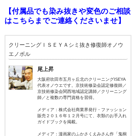
【付属品でも染み抜きや変色のご相談
はこちらまでご連絡くださいませ】
クリーニングＩＳＥＹＡシミ抜き修復師オノウ
エノボル
尾上昇
大阪府吹田市五月ヶ丘北のクリーニングISEYA
代表オノウエです。京技術修染会認定修復師／
京技術修染会関西地域認定講師／クリーニング
師／と複数の専門資格を習得。
メディア：株式会社商業界発行・ファッション
販売２０１６年１２月号にて、衣類のお手入れ
ガイドブックを掲載。
メディア：漫画家のふかさくえみさん作「鬼桐