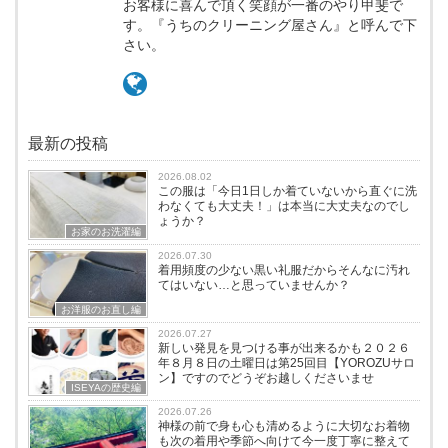
お客様に喜んで頂く笑顔が一番のやり甲斐で
す。『うちのクリーニング屋さん』と呼んで下
さい。
最新の投稿
2026.08.02
この服は「今日1日しか着ていないから直ぐに洗
わなくても大丈夫！」は本当に大丈夫なのでし
ょうか？
お家のお洗濯編
2026.07.30
着用頻度の少ない黒い礼服だからそんなに汚れ
てはいない…と思っていませんか？
お洋服のお直し編
2026.07.27
新しい発見を見つける事が出来るかも２０２６
年８月８日の土曜日は第25回目【YOROZUサロ
ン】ですのでどうぞお越しくださいませ
ISEYAの歴史編
2026.07.26
神様の前で身も心も清めるように大切なお着物
も次の着用や季節へ向けて今一度丁寧に整えて