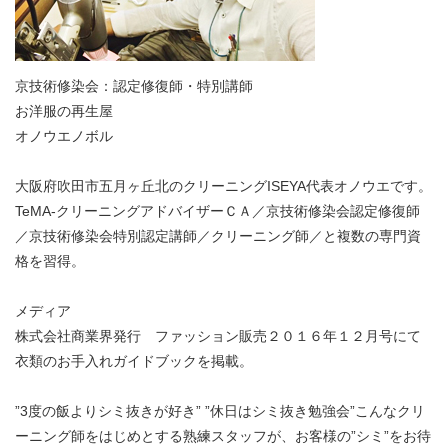
京技術修染会：認定修復師・特別講師
お洋服の再生屋
オノウエノボル
大阪府吹田市五月ヶ丘北のクリーニングISEYA代表オノウエです。
TeMA-クリーニングアドバイザーＣＡ／京技術修染会認定修復師
／京技術修染会特別認定講師／クリーニング師／と複数の専門資
格を習得。
メディア
株式会社商業界発行 ファッション販売２０１６年１２月号にて
衣類のお手入れガイドブックを掲載。
”3度の飯よりシミ抜きが好き” ”休日はシミ抜き勉強会”こんなクリ
ーニング師をはじめとする熟練スタッフが、お客様の”シミ”をお待