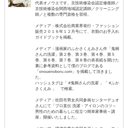
代表オノウエです。京技術修染会認定修復師／
京技術修染会関西地域認定講師／クリーニング
師／と複数の専門資格を習得。
メディア：株式会社商業界発行・ファッション
販売２０１６年１２月号にて、衣類のお手入れ
ガイドブックを掲載。
メディア：漫画家のふかさくえみさん作「鬼桐
さんの洗濯」第２巻、第３巻、第４巻、第５
巻、第６巻、第７巻、第８巻の表表紙を開けた
裏に参考資料として僕のブログである
「onouenoboru.com」を掲載して頂きまし
た。
ハッシュタグは「 #鬼桐さんの洗濯 」「 #ふか
さくえみ 」 で検索。
メディア：吹田市男女共同参画センターデュオ
さんにて「プロ直伝 洗濯・アイロンのコツ～
男性のための暮らしに役立つ簡単家事術～講
座」開催いたしました。