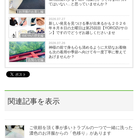
てはいない…と思っていませんか？
お洋服のお直し編
2026.07.27
新しい発見を見つける事が出来るかも２０２６
年８月８日の土曜日は第25回目【YOROZUサロ
ン】ですのでどうぞお越しくださいませ
ISEYAの歴史編
2026.07.26
神様の前で身も心も清めるように大切なお着物
も次の着用や季節へ向けて今一度丁寧に整えて
あげませんか？
お知らせ編
関連記事を表示
ご依頼を頂く事が多いトラブルの一つで一緒に洗った
濃色のお洋服からの「色移り」があります