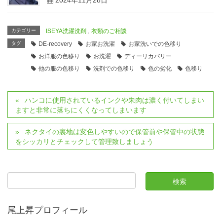
カテゴリー
ISEYA洗濯洗剤
,
衣類のご相談
タグ
DE‐recovery
お家お洗濯
お家洗いでの色移り
お洋服の色移り
お洗濯
ディーリカバリー
他の服の色移り
洗剤での色移り
色の劣化
色移り
ハンコに使用されているインクや朱肉は濃く付いてしまい
ますと非常に落ちにくくなってしまいます
ネクタイの裏地は変色しやすいので保管前や保管中の状態
をシッカリとチェックして管理致しましょう
尾上昇プロフィール