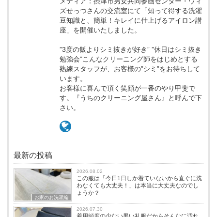
メディア：摂津市男女共同参画センター・ウィ
ズせっつさんの交流室にて「知って得する洗濯
豆知識と、簡単！キレイに仕上げるアイロン講
座」を開催いたしました。
”3度の飯よりシミ抜きが好き” ”休日はシミ抜き
勉強会”こんなクリーニング師をはじめとする
熟練スタッフが、お客様の”シミ”をお待ちして
います。
お客様に喜んで頂く笑顔が一番のやり甲斐で
す。『うちのクリーニング屋さん』と呼んで下
さい。
最新の投稿
2026.08.02
この服は「今日1日しか着ていないから直ぐに洗
わなくても大丈夫！」は本当に大丈夫なのでし
ょうか？
お家のお洗濯編
2026.07.30
着用頻度の少ない黒い礼服だからそんなに汚れ