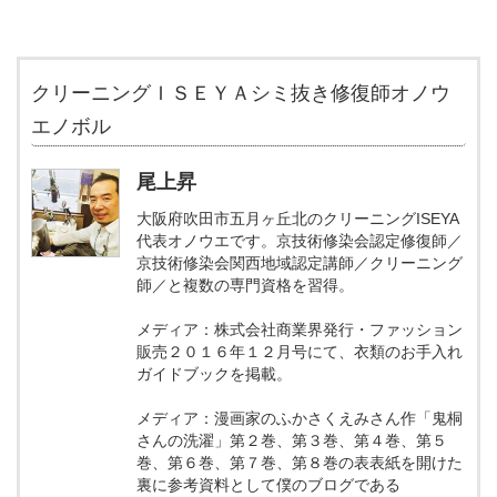
クリーニングＩＳＥＹＡシミ抜き修復師オノウ
エノボル
尾上昇
大阪府吹田市五月ヶ丘北のクリーニングISEYA
代表オノウエです。京技術修染会認定修復師／
京技術修染会関西地域認定講師／クリーニング
師／と複数の専門資格を習得。
メディア：株式会社商業界発行・ファッション
販売２０１６年１２月号にて、衣類のお手入れ
ガイドブックを掲載。
メディア：漫画家のふかさくえみさん作「鬼桐
さんの洗濯」第２巻、第３巻、第４巻、第５
巻、第６巻、第７巻、第８巻の表表紙を開けた
裏に参考資料として僕のブログである