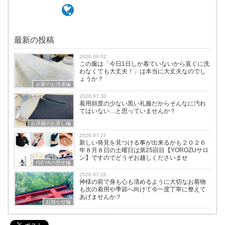
最新の投稿
2026.08.02
この服は「今日1日しか着ていないから直ぐに洗
わなくても大丈夫！」は本当に大丈夫なのでし
ょうか？
お家のお洗濯編
2026.07.30
着用頻度の少ない黒い礼服だからそんなに汚れ
てはいない…と思っていませんか？
お洋服のお直し編
2026.07.27
新しい発見を見つける事が出来るかも２０２６
年８月８日の土曜日は第25回目【YOROZUサロ
ン】ですのでどうぞお越しくださいませ
ISEYAの歴史編
2026.07.26
神様の前で身も心も清めるように大切なお着物
も次の着用や季節へ向けて今一度丁寧に整えて
あげませんか？
お知らせ編