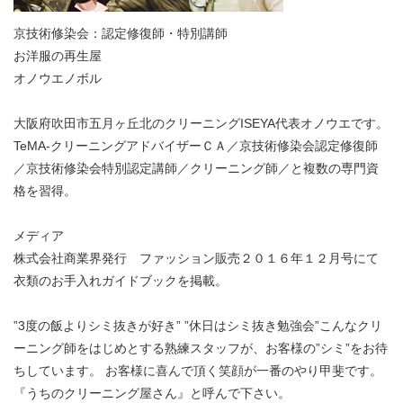
京技術修染会：認定修復師・特別講師
お洋服の再生屋
オノウエノボル
大阪府吹田市五月ヶ丘北のクリーニングISEYA代表オノウエです。
TeMA-クリーニングアドバイザーＣＡ／京技術修染会認定修復師
／京技術修染会特別認定講師／クリーニング師／と複数の専門資
格を習得。
メディア
株式会社商業界発行 ファッション販売２０１６年１２月号にて
衣類のお手入れガイドブックを掲載。
”3度の飯よりシミ抜きが好き” ”休日はシミ抜き勉強会”こんなクリ
ーニング師をはじめとする熟練スタッフが、お客様の”シミ”をお待
ちしています。 お客様に喜んで頂く笑顔が一番のやり甲斐です。
『うちのクリーニング屋さん』と呼んで下さい。