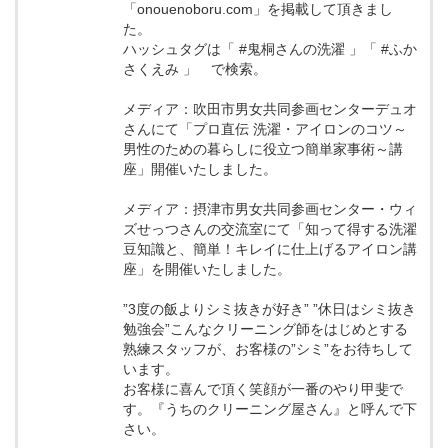
「onouenoboru.com」を掲載して頂きまし
た。
ハッシュタグは「 #鬼桐さんの洗濯 」「 #ふか
さくえみ 」 で検索。
メディア：吹田市男女共同参画センターデュオ
さんにて「プロ直伝 洗濯・アイロンのコツ～
男性のための暮らしに役立つ簡単家事術～講
座」開催いたしました。
メディア：摂津市男女共同参画センター・ウィ
ズせっつさんの交流室にて「知って得する洗濯
豆知識と、簡単！キレイに仕上げるアイロン講
座」を開催いたしました。
”3度の飯よりシミ抜きが好き” ”休日はシミ抜き
勉強会”こんなクリーニング師をはじめとする
熟練スタッフが、お客様の”シミ”をお待ちして
います。
お客様に喜んで頂く笑顔が一番のやり甲斐で
す。『うちのクリーニング屋さん』と呼んで下
さい。