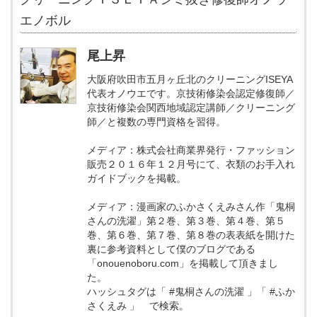
エノボル
尾上昇
大阪府吹田市五月ヶ丘北のクリーニングISEYA
代表オノウエです。京技術修染会認定修復師／
京技術修染会関西地域認定講師／クリーニング
師／と複数の専門資格を習得。
メディア：株式会社商業界発行・ファッション
販売２０１６年１２月号にて、衣類のお手入れ
ガイドブックを掲載。
メディア：漫画家のふかさくえみさん作「鬼桐
さんの洗濯」第２巻、第３巻、第４巻、第５
巻、第６巻、第７巻、第８巻の表表紙を開けた
裏に参考資料として僕のブログである
「onouenoboru.com」を掲載して頂きまし
た。
ハッシュタグは「 #鬼桐さんの洗濯 」「 #ふか
さくえみ 」 で検索。