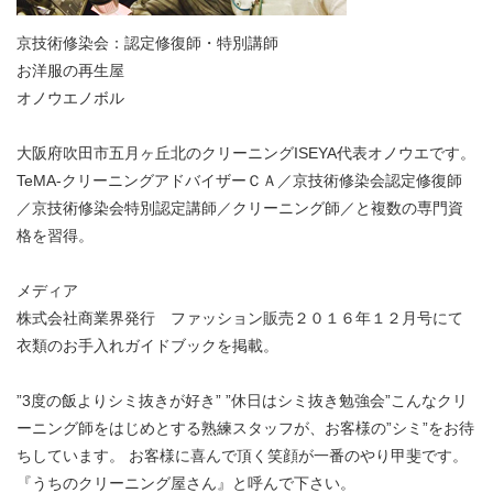
京技術修染会：認定修復師・特別講師
お洋服の再生屋
オノウエノボル
大阪府吹田市五月ヶ丘北のクリーニングISEYA代表オノウエです。
TeMA-クリーニングアドバイザーＣＡ／京技術修染会認定修復師
／京技術修染会特別認定講師／クリーニング師／と複数の専門資
格を習得。
メディア
株式会社商業界発行 ファッション販売２０１６年１２月号にて
衣類のお手入れガイドブックを掲載。
”3度の飯よりシミ抜きが好き” ”休日はシミ抜き勉強会”こんなクリ
ーニング師をはじめとする熟練スタッフが、お客様の”シミ”をお待
ちしています。 お客様に喜んで頂く笑顔が一番のやり甲斐です。
『うちのクリーニング屋さん』と呼んで下さい。