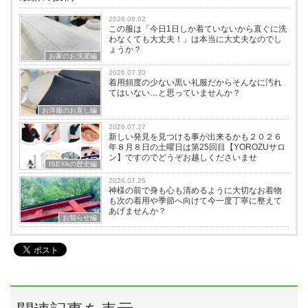
2026.08.02
この服は「今日1日しか着ていないから直ぐに洗
わなくても大丈夫！」は本当に大丈夫なのでし
ょうか？
お家のお洗濯編
2026.07.30
着用頻度の少ない黒い礼服だからそんなに汚れ
てはいない…と思っていませんか？
お洋服のお直し編
2026.07.27
新しい発見を見つける事が出来るかも２０２６
年８月８日の土曜日は第25回目【YOROZUサロ
ン】ですのでどうぞお越しくださいませ
ISEYAの歴史編
2026.07.26
神様の前で身も心も清めるように大切なお着物
も次の着用や季節へ向けて今一度丁寧に整えて
あげませんか？
お知らせ編