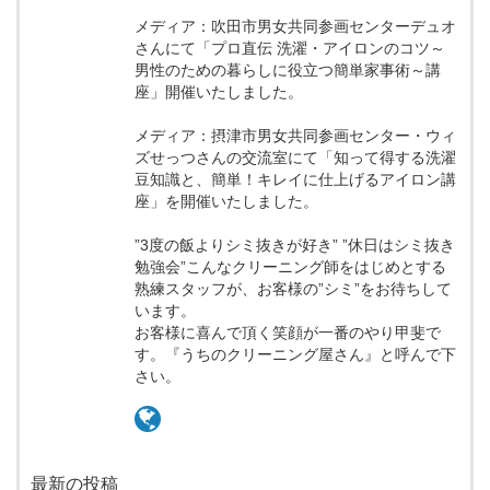
メディア：吹田市男女共同参画センターデュオ
さんにて「プロ直伝 洗濯・アイロンのコツ～
男性のための暮らしに役立つ簡単家事術～講
座」開催いたしました。
メディア：摂津市男女共同参画センター・ウィ
ズせっつさんの交流室にて「知って得する洗濯
豆知識と、簡単！キレイに仕上げるアイロン講
座」を開催いたしました。
”3度の飯よりシミ抜きが好き” ”休日はシミ抜き
勉強会”こんなクリーニング師をはじめとする
熟練スタッフが、お客様の”シミ”をお待ちして
います。
お客様に喜んで頂く笑顔が一番のやり甲斐で
す。『うちのクリーニング屋さん』と呼んで下
さい。
最新の投稿