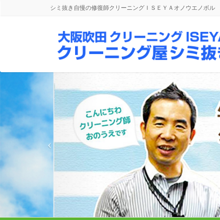
シミ抜き自慢の修復師クリーニングＩＳＥＹＡオノウエノボル