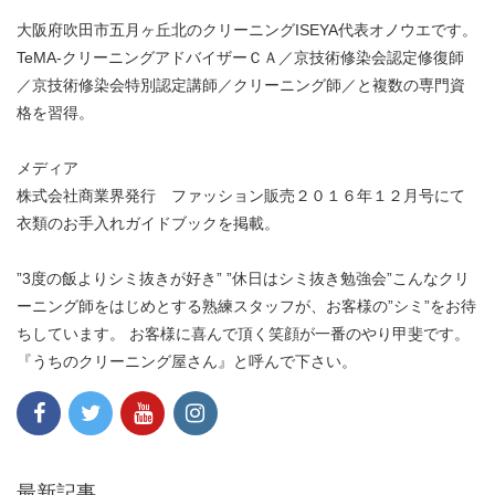
大阪府吹田市五月ヶ丘北のクリーニングISEYA代表オノウエです。
TeMA-クリーニングアドバイザーＣＡ／京技術修染会認定修復師
／京技術修染会特別認定講師／クリーニング師／と複数の専門資
格を習得。
メディア
株式会社商業界発行 ファッション販売２０１６年１２月号にて
衣類のお手入れガイドブックを掲載。
”3度の飯よりシミ抜きが好き” ”休日はシミ抜き勉強会”こんなクリ
ーニング師をはじめとする熟練スタッフが、お客様の”シミ”をお待
ちしています。 お客様に喜んで頂く笑顔が一番のやり甲斐です。
『うちのクリーニング屋さん』と呼んで下さい。
最新記事