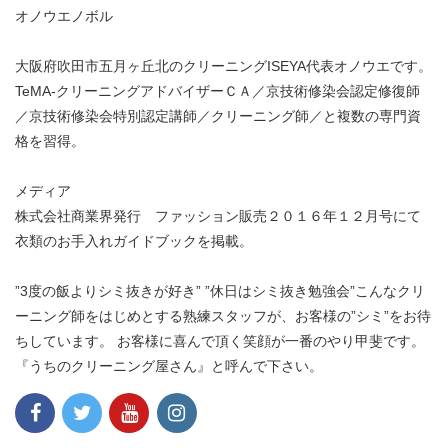
オノウエノボル
大阪府吹田市五月ヶ丘北のクリーニングISEYA代表オノウエです。
TeMA-クリーニングアドバイザーＣＡ／京技術修染会認定修復師
／京技術修染会特別認定講師／クリーニング師／と複数の専門資
格を習得。
メディア
株式会社商業界発行 ファッション販売２０１６年１２月号にて
衣類のお手入れガイドブックを掲載。
”3度の飯よりシミ抜きが好き” ”休日はシミ抜き勉強会”こんなクリ
ーニング師をはじめとする熟練スタッフが、お客様の”シミ”をお待
ちしています。 お客様に喜んで頂く笑顔が一番のやり甲斐です。
『うちのクリーニング屋さん』と呼んで下さい。