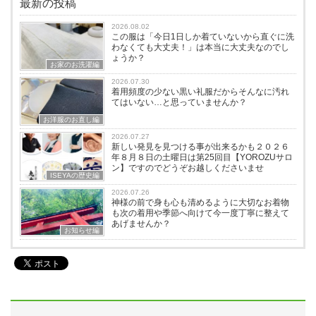
最新の投稿
2026.08.02
この服は「今日1日しか着ていないから直ぐに洗
わなくても大丈夫！」は本当に大丈夫なのでし
ょうか？
お家のお洗濯編
2026.07.30
着用頻度の少ない黒い礼服だからそんなに汚れ
てはいない…と思っていませんか？
お洋服のお直し編
2026.07.27
新しい発見を見つける事が出来るかも２０２６
年８月８日の土曜日は第25回目【YOROZUサロ
ン】ですのでどうぞお越しくださいませ
ISEYAの歴史編
2026.07.26
神様の前で身も心も清めるように大切なお着物
も次の着用や季節へ向けて今一度丁寧に整えて
あげませんか？
お知らせ編