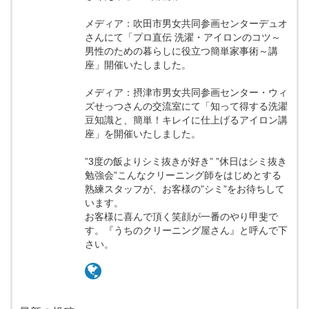
メディア：吹田市男女共同参画センターデュオ
さんにて「プロ直伝 洗濯・アイロンのコツ～
男性のための暮らしに役立つ簡単家事術～講
座」開催いたしました。
メディア：摂津市男女共同参画センター・ウィ
ズせっつさんの交流室にて「知って得する洗濯
豆知識と、簡単！キレイに仕上げるアイロン講
座」を開催いたしました。
”3度の飯よりシミ抜きが好き” ”休日はシミ抜き
勉強会”こんなクリーニング師をはじめとする
熟練スタッフが、お客様の”シミ”をお待ちして
います。
お客様に喜んで頂く笑顔が一番のやり甲斐で
す。『うちのクリーニング屋さん』と呼んで下
さい。