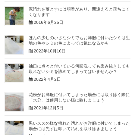
泥汚れを落とすには順番があり、間違えると落ちにく
くなります
2016年6月25日
ほんの少しの小さなシミでもお洋服に付いたシミは生
地の色やシミの色によっては気になるかも
2022年10月16日
袖口に点々と付いている何回洗っても染み抜きしても
取れないシミを諦めてしまってはいませんか？
2022年4月2日
花粉がお洋服に付いてしまった場合には取り除く際に
「水分」は使用しない様に致しましょう
2021年12月5日
黒いススの様な擦れた汚れがお洋服に付いてしまった
場合には先ずは叩いて汚れを取り除きましょう