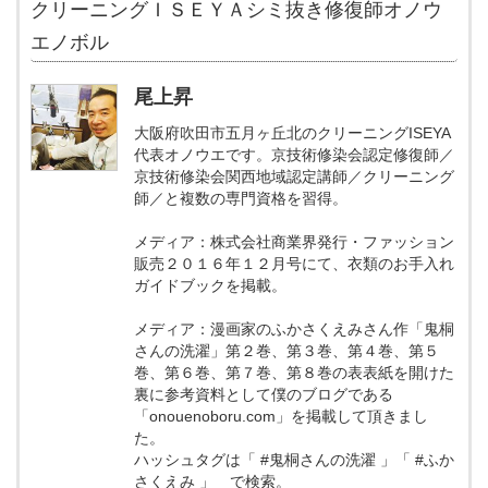
クリーニングＩＳＥＹＡシミ抜き修復師オノウ
エノボル
尾上昇
大阪府吹田市五月ヶ丘北のクリーニングISEYA
代表オノウエです。京技術修染会認定修復師／
京技術修染会関西地域認定講師／クリーニング
師／と複数の専門資格を習得。
メディア：株式会社商業界発行・ファッション
販売２０１６年１２月号にて、衣類のお手入れ
ガイドブックを掲載。
メディア：漫画家のふかさくえみさん作「鬼桐
さんの洗濯」第２巻、第３巻、第４巻、第５
巻、第６巻、第７巻、第８巻の表表紙を開けた
裏に参考資料として僕のブログである
「onouenoboru.com」を掲載して頂きまし
た。
ハッシュタグは「 #鬼桐さんの洗濯 」「 #ふか
さくえみ 」 で検索。