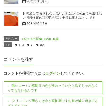
2021年11月7日
お洗濯しても取れない黒い汚れは水にも油にも溶けな
い固形物質の可能性が高く非常に取れにくいです
2021年9月9日
カテゴリー
お家のお洗濯編
,
お知らせ編
タグ
ドロ
泥
花粉
コメントを残す
コメントを投稿するには
ログイン
してください。
黒いコートの襟周りの色が変わっていたら捨てちゃわなく
っても直せるんです
クリーニング屋さんは今が繁忙期ですお腹が減り過ぎると
ダメですよね